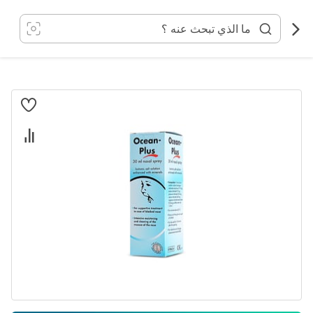
خطي
لى
لمحتوى
انتقل
إلى
النهاية
معرض
الصور