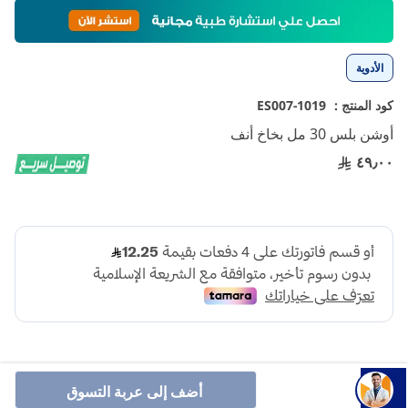
تخطي
إلى
بداية
معرض
الأدوية
الصور
كود المنتج :
1019-ES007
أوشن بلس 30 مل بخاخ أنف
٤٩٫٠٠
أضف إلى عربة التسوق