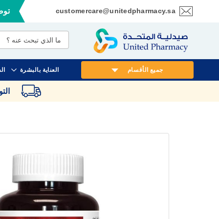
customercare@unitedpharmacy.sa
توصي
تخطي
إلى
المحتوى
جميع الأقسام
العناية بالبشرة
ال
الت
انتقل
إلى
النهاية
معرض
الصور