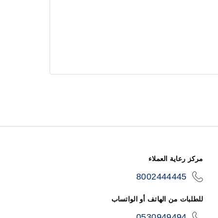
مركز رعاية العملاء
8002444445
icon-
phone
للطلبات من الهاتف أو الواتساب
0530949494
icon-