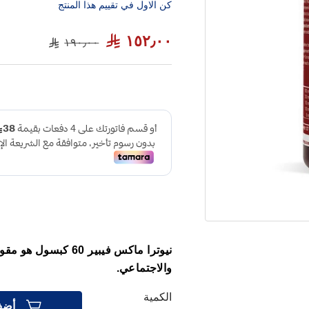
كن الاول في تقييم هذا المنتج
١٥٢٫٠٠
١٩٠٫٠٠
نيوترا ماكس فيبير 
والاجتماعي.
الكمية
أضف