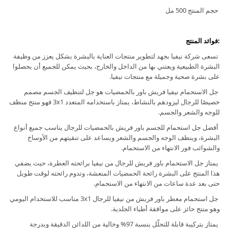
حجم المنتج 500 مل
:فوائد المنتج
تسعى شركة نيفيا بجهد لتطوير منتجات العناية بالبشرة بشكل يعزز من وظيفة
البشرة الطبيعية ويعتني بها من الداخل والخارج، بحيث يمكن للجميع أن يحصلوا
على بشرة صحية وجميلة مع منتجات نيفيا.
جل الاستحمام نيفيا فريش باور بالحمضيات هو جل لتنظيف الجسم مصمم
خصيصًا للرجال ليزودهم بالنشاط، يمتاز باستخدامه المتعدد 3x1 فهو منتج منظف
للوجه والشعر والجسم.
أفضل جل استحمام للجسم باور فريش بالحمضيات للرجال يناسب جميع أنواع
البشرة، وينظف الوجه والجسم والشعر ويساعد على تنقيتهم من الأوساخ
والشوائب فور الانتهاء من الاستحمام.
يمتاز جل الاستحمام باور فريش للرجال من نيفيا برائحته العطرة، حيث يضفي
هذا المنتج على البشرة رائحة الحمضيات المنعشة، وتدوم رائحته لوقت طويل
حتى بعد عدة ساعات من الانتهاء من الاستحمام.
جل استحمام معطر باور فريش من نيفيا للرجال 3x1 مناسب للاستخدام اليومي
وهو منتج حائز على موافقة أطباء الجلدية.
يمتاز بتركيبة قابلة للتحلّل بنسبة 97% وخالية من اللدائن الدقيقة وبدرجة