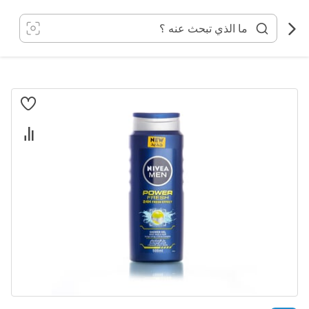
خطي
لى
لمحتوى
انتقل
إلى
النهاية
معرض
الصور