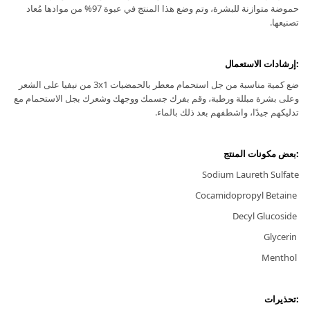
حموضة متوازنة للبشرة، وتم وضع هذا المنتج في عبوة 97% من موادها مُعاد
تصنيعها.
:إرشادات الاستعمال
ضع كمية مناسبة من جل استحمام معطر بالحمضيات 3x1 من نيفيا على الشعر
وعلى بشرة مبللة ورطبة، وقم بفرك جسمك ووجهك وشعرك بجل الاستحمام مع
تدليكهم جيدًا، واشطفهم بعد ذلك بالماء.
:بعض مكونات المنتج
Sodium Laureth Sulfate
Cocamidopropyl Betaine
Decyl Glucoside
Glycerin
Menthol
:تحذيرات