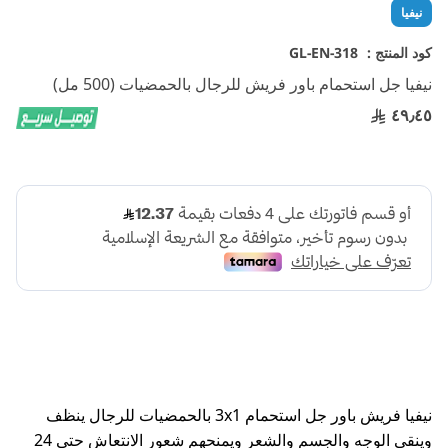
تخطي
نيفيا
إلى
بداية
كود المنتج :
GL-EN-318
معرض
نيفيا جل استحمام باور فريش للرجال بالحمضيات (500 مل)
الصور
٤٩٫٤٥
نيفيا فريش باور جل استحمام 3x1 بالحمضيات للرجال ينظف
وينقي الوجه والجسم والشعر ويمنحهم شعور الانتعاش حتى 24