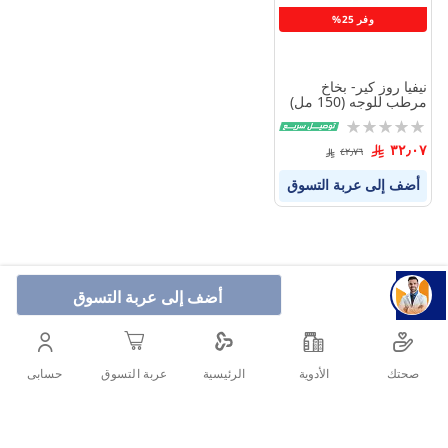
وفر 25%
نيفيا روز كير- بخاخ
مرطب للوجه (150 مل)
Rating:
0%
٣٢٫٠٧
٤٢٫٧٦
أضف إلى عربة التسوق
أضف إلى عربة التسوق
صحتك
الأدوية
حسابى
الرئيسية
عربة التسوق