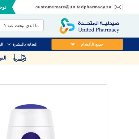
customercare@unitedpharmacy.sa
توصي
تخطي
إلى
المحتوى
جميع الأقسام
العناية بالبشرة
ال
الت
انتقل
إلى
النهاية
معرض
الصور