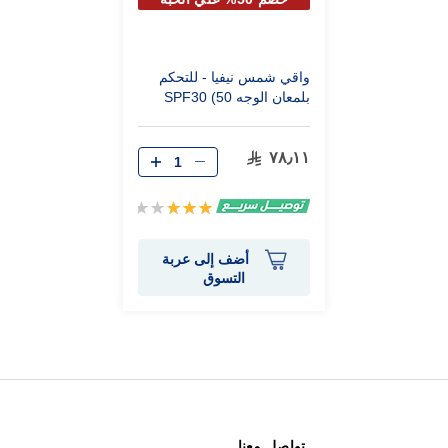
الثانية
واقي شمس نيفيا - للتحكم
بلمعان الوجه SPF30 (50
مل)
٧٨٫١١
تقييم:
60%
أضف إلى عربة
التسوق
تواصل معنا