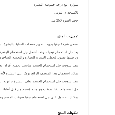
متوازن مع درجة حموضة البشرة
للاستخدام اليومي
حجم العبوة 250 مل
:مميزات المنتج
تسعى شركة نيفيا بجهد لتطوير منتجات العناية بالبشرة ب
يعد جل استحمام نيفيا سوفت أفضل جل استحمام للبشرة، لم
وترطيبها بعمق، لتعطي البشرة النضارة والنعومة الساحرة.
نيفيا سوفت جل استحمام للجسم مناسب لجميع أفراد العائل
يمكن استعمال هذا المنظف الرائع يوميًا على البشرة لأنه
نيفيا سوفت جل استحمام للجسم يغلف البشرة برغوته الساح
جل استحمام نيفيا سوفت هو منتج مُعتمد من قِبل أطباء ال
يمكنك الحصول على جل استحمام نيفيا سوفت للجسم وجميع
:مكونات المنتج