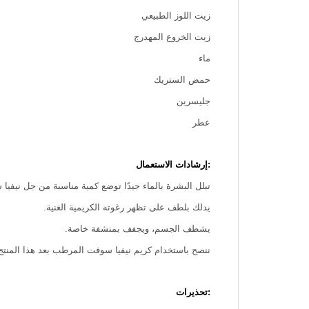
زيت اللوز الطبيعي
زيت الخروع المهدرج
ماء
حمض الستريك
جليسرين
عطر
:إرشادات الاستعمال
تبلل البشرة بالماء جيدًا توضع كمية مناسبة من جل نيفي
يدلك بلطف على تظهر رغوته الكريمية الغنية.
يشطف الجسم، ويجفف بمنشفة خاصة.
ننصح باستخدام كريم نيفيا سوفت المرطب بعد هذا المنتج
:تحذيرات