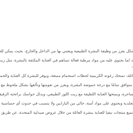
شكل يعزز من وظيفة البشرة الطبيعية ويعتني بها من الداخل والخارج، بحيث يمكن لل
ا يحتوي عليه من مواد مرطبة فعالة تساهم في العناية المكثفة بالبشرة، مثل زيت ا
ة، تمنحك رغوته الكريمية لحظات استحمام ممتعة، ويوفر للبشرة كل العناية والحماية
 متوافق تمامًا مع درجة حموضة البشرة، ويعزز من نعومتها وتألقها بشكل ملحوظ مع 
رة، ويمنحها العناية اللطيفة مع زيت اللوز الطبيعي، ويدلل حواسك برائحته الرقيق
جلدية ويحتوي على مواد آمنة، خالي من البارابين ولا يتسبب في حدوث أي حساسية أو
 منتجات نيفيا للعناية ببشرة العائلة من خلال عروض صيدلية المتحدة، عن طريق ا