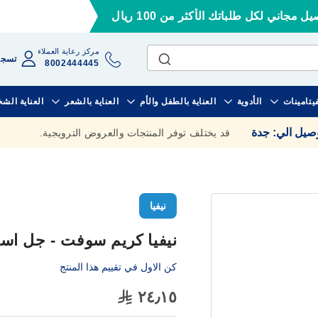
ل مجاني لكل طلباتك الأكثر من 100 ريال
مركز رعاية العملاء
تسجي
8002444445
فيتامينات
الأدوية
العناية بالطفل والأم
العناية بالشعر
العناية الش
وصيل الي
:
جدة
قد يختلف توفر المنتجات والعروض الترويجية.
نيفيا
نيفيا كريم سوفت - جل استحمام 
كن الاول في تقييم هذا المنتج
٢٤٫١٥