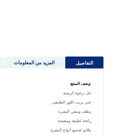
إلى
بداية
معرض
الصور
المزيد من المعلومات
التفاصيل
:وصف المنتج
جل برغوة كريمية
غني بزيت اللوز الطبيعي
ينظف وينقي البشرة
رائحة لطيفة ومنعشة
ملائم لجميع أنواع البشرة