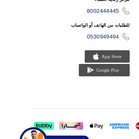
8002444445
icon-
phone
للطلبات من الهاتف أو الواتساب
0530949494
icon-
phone