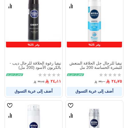
الامنيات
الامنيا
قارن
قارن
بين
بين
المنتجات
المنتج
وفر 25%
وفر 25%
نيفيا للرجال جل الحلاقة المنعش
نيفيا رغوة الحلاقة للرجال ديب -
للبشرة الحساسة 200 مل
بالكربون الأسود (200 مل)
Rating:
Rating:
0%
0%
٢٤٫١١
٢٤٫٧٥
٣٢٫١٥
٣٣٫٠٠
أضف إلى عربة التسوق
أضف إلى عربة التسوق
قائمة
قائمة
الامنيات
الامنيا
قارن
قارن
بين
بين