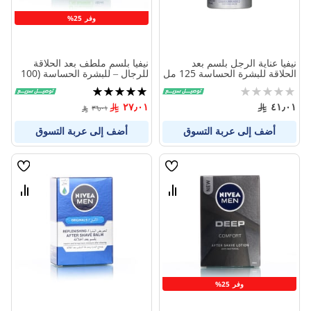
وفر 25%
نيفيا عناية الرجل بلسم بعد
نيفيا بلسم ملطف بعد الحلاقة
الحلاقة للبشرة الحساسة 125 مل
للرجال – للبشرة الحساسة (100
مل)
Rating:
تقييم:
100%
0%
٢٧٫٠١
٤١٫٠١
٣٦٫٠١
أضف إلى عربة التسوق
أضف إلى عربة التسوق
قائمة
قائمة
الامنيات
الامنيا
قارن
قارن
بين
بين
المنتجات
المنتج
وفر 25%