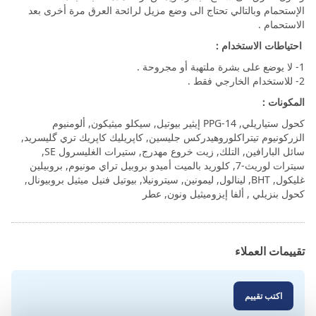
الإستحمام وبالتالي تحتاج الى وضع مزيل لرائحة العرق مرة أخرى بعد
الاستحمام .
احتياطات الاستخدام :
1- لا يوضع على بشرة ملتهبة أو مجروحة .
2- للاستخدام الخارجي فقط .
المكونات :
كحول ستياريلي, PPG-14 إيثير بيوتيل, سيكلو ميثيكون, ألومنيوم
الزركونيوم تيتراكلوروهيدركس جليسين, كاپريليك كاپريك تري گليسريد,
سائل البارافين, التلك, زيت خروع مهدرج, ستيرات الغليسرول SE,
سيترات لوريث-7, كلوريد بالميت أميدو بروبيل تراي مونيوم, بروبيلين
غليكول, BHT, لينالول, ليمونين, سيترونيلا, بيوتيل فنيل ميثيل بروبيونال,
كحول بنزيلي , ألفا إيزوميثيل ونون, عطر
تقييمات العملاء
اكتب تقييم