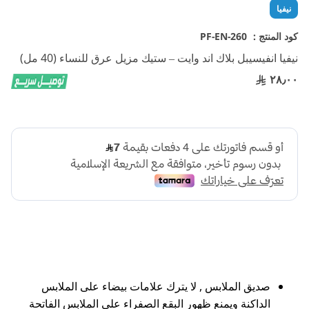
تخطي
نيفيا
إلى
بداية
كود المنتج :
PF-EN-260
معرض
نيفيا انفيسيبل بلاك اند وايت – ستيك مزيل عرق للنساء (40 مل)
الصور
٢٨٫٠٠
صديق الملابس , لا يترك علامات بيضاء على الملابس
الداكنة ويمنع ظهور البقع الصفراء على الملابس الفاتحة