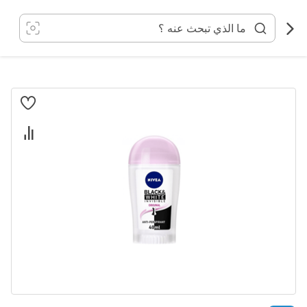
خطي
لى
لمحتوى
انتقل
إلى
النهاية
معرض
الصور