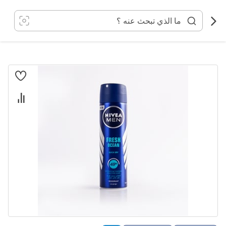
خطي
لى
لمحتوى
انتقل
إلى
النهاية
معرض
الصور