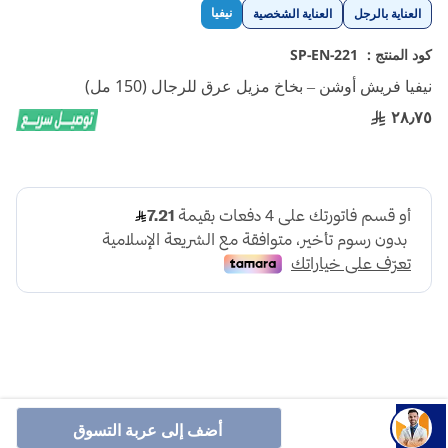
تخطي
نيفيا
العناية بالرجل
العناية الشخصية
إلى
بداية
كود المنتج :
SP-EN-221
معرض
نيفيا فريش أوشن – بخاخ مزيل عرق للرجال (150 مل)
الصور
٢٨٫٧٥
مزيل عرق نيفيا بخاخ للرجال يوفر لك الحماية والانتعاش برائحة
أضف إلى عربة التسوق
النفحات المائية والتفاح الأخضر اللطيفة، كما يمنع تشكل الرطوبة