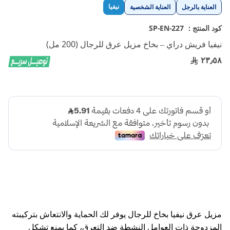
تخطي
نيفيا
العناية بالرجل
العناية الشخصية
إلى
بداية
كود المنتج :
SP-EN-227
معرض
نيفيا فريش دراي – بخاخ مزيل عرق للرجال (200 مل)
الصور
٢٣٫٥٨
مزيل عرق نيفيا بخاخ للرجال يوفر لك الحماية والانتعاش بتركيبته
المزدوجة ذات العوامل النشطة ضد التعرق، كما يمنع تشكل