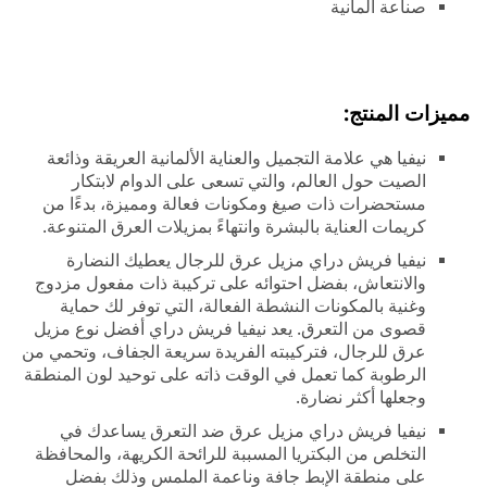
صناعة ألمانية
مميزات المنتج:
نيفيا هي علامة التجميل والعناية الألمانية العريقة وذائعة
الصيت حول العالم، والتي تسعى على الدوام لابتكار
مستحضرات ذات صيغ ومكونات فعالة ومميزة، بدءًا من
كريمات العناية بالبشرة وانتهاءً بمزيلات العرق المتنوعة.
نيفيا فريش دراي مزيل عرق للرجال يعطيك النضارة
والانتعاش، بفضل احتوائه على تركيبة ذات مفعول مزدوج
وغنية بالمكونات النشطة الفعالة، التي توفر لك حماية
قصوى من التعرق. يعد نيفيا فريش دراي أفضل نوع مزيل
عرق للرجال، فتركيبته الفريدة سريعة الجفاف، وتحمي من
الرطوبة كما تعمل في الوقت ذاته على توحيد لون المنطقة
وجعلها أكثر نضارة.
نيفيا فريش دراي مزيل عرق ضد التعرق يساعدك في
التخلص من البكتريا المسببة للرائحة الكريهة، والمحافظة
على منطقة الإبط جافة وناعمة الملمس وذلك بفضل