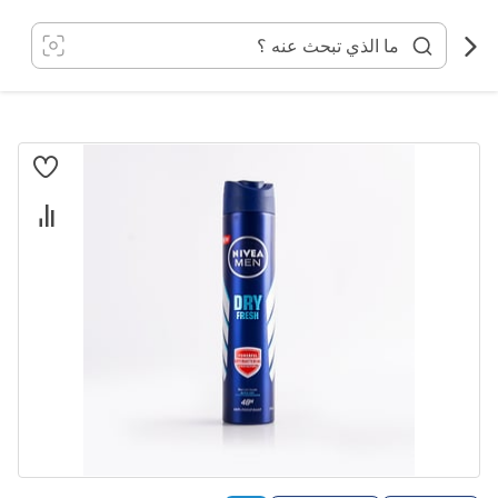
خطي
لى
لمحتوى
انتقل
إلى
النهاية
معرض
الصور