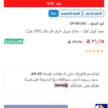
تخطي
وفر 35%
إلى
بداية
نيفيا
العناية بالرجل
العناية الشخصية
معرض
الصور
كود المنتج :
SP-EN-243
نيفيا كول كيك – بخاخ مزيل عرق للرجال (200 مل)
٢١٫٦٨
٣٣٫٣٥
تقييم:
100
100
% of