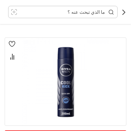
خطي
لى
لمحتوى
انتقل
إلى
النهاية
معرض
الصور