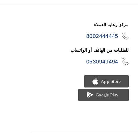
مركز رعاية العملاء
8002444445
icon-
phone
للطلبات من الهاتف أو الواتساب
0530949494
icon-
phone