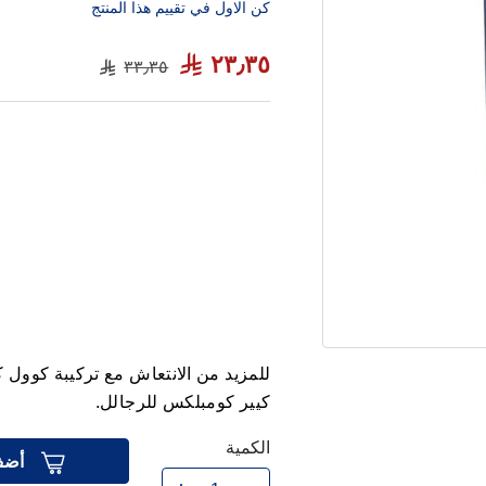
كن الاول في تقييم هذا المنتج
٢٣٫٣٥
٣٣٫٣٥
كيير كومبلكس للرجالل.
الكمية
أضف