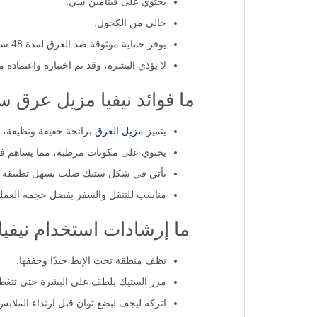
يحتوي على فيتامين سي.
خالي من الكحول.
يوفر حماية موثوقة ضد العرق لمدة 48 ساعة.
لا يؤذي البشرة، وقد تم اختباره واعتماده 
ما فوائد نيفيا مزيل عرق 
يتميز
مزيل العرق
برائحة خفيفة ونظيفة، تو
يحتوي على مكونات مرطبة، مما يساهم في ت
يأتي في شكل ستيك صلب يسهل تطبيقه بد
مناسب للتنقل والسفر بفضل حجمه العملي
ما إرشادات استخدام نيفي
نظف منطقة تحت الإبط جيدًا وجففها.
مرر الستيك بلطف على البشرة حتى تتغطى
اتركه ليجف لبضع ثوان قبل ارتداء الملابس