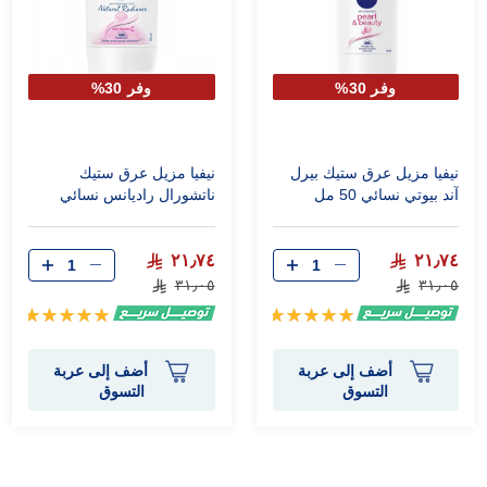
وفر 30%
وفر 30%
نيفيا مزيل عرق ستيك بيرل
نيفيا مزيل عرق ستيك
آند بيوتي نسائي 50 مل
ناتشورال راديانس نسائي
50مل
٢١٫٧٤
٢١٫٧٤
٣١٫٠٥
٣١٫٠٥
تقييم:
تقييم:
100%
100%
أضف إلى عربة
أضف إلى عربة
التسوق
التسوق