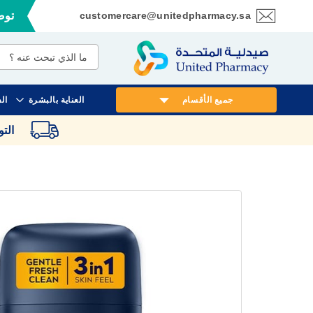
customercare@unitedpharmacy.sa
توصي
تخطي
إلى
المحتوى
جميع الأقسام
العناية بالبشرة
ال
الت
انتقل
إلى
النهاية
معرض
الصور