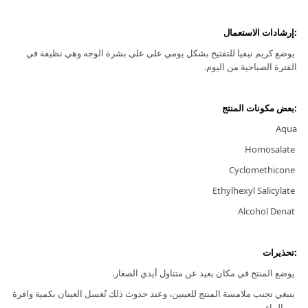
:إرشادات الاستعمال
يوضع كريم نيفيا للتفتيح بشكل يومي على على بشرة الوجه وهي نظيفة في
الفترة الصباحية من اليوم.
:بعض مكونات المنتج
Aqua
Homosalate
Cyclomethicone
Ethylhexyl Salicylate
Alcohol Denat
:تحذيرات
يوضع المنتج في مكان بعيد عن متناول أيدي الصغار.
ينبغي تجنب ملامسة المنتج للعينين، وعند حدوث ذلك تُغسل العينان بكمية وافرة
من الماء.