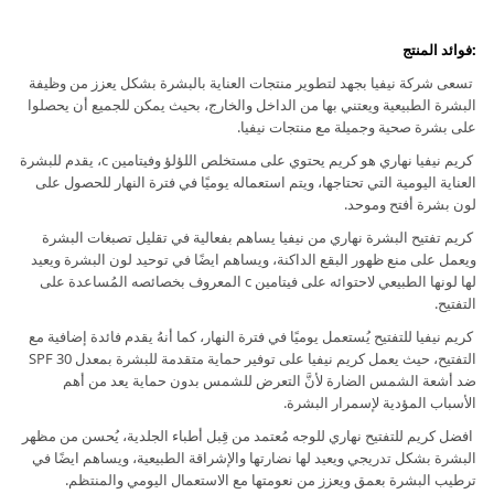
:فوائد المنتج
تسعى شركة نيفيا بجهد لتطوير منتجات العناية بالبشرة بشكل يعزز من وظيفة
البشرة الطبيعية ويعتني بها من الداخل والخارج، بحيث يمكن للجميع أن يحصلوا
على بشرة صحية وجميلة مع منتجات نيفيا.
كريم نيفيا نهاري هو كريم يحتوي على مستخلص اللؤلؤ وفيتامين c، يقدم للبشرة
العناية اليومية التي تحتاجها، ويتم استعماله يوميًا في فترة النهار للحصول على
لون بشرة أفتح وموحد.
كريم تفتيح البشرة نهاري من نيفيا يساهم بفعالية في تقليل تصبغات البشرة
ويعمل على منع ظهور البقع الداكنة، ويساهم ايضًا في توحيد لون البشرة ويعيد
لها لونها الطبيعي لاحتوائه على فيتامين c المعروف بخصائصه المُساعدة على
التفتيح.
كريم نيفيا للتفتيح يُستعمل يوميًا في فترة النهار، كما أنهُ يقدم فائدة إضافية مع
التفتيح، حيث يعمل كريم نيفيا على توفير حماية متقدمة للبشرة بمعدل 30 SPF
ضد أشعة الشمس الضارة لأنَّ التعرض للشمس بدون حماية يعد من أهم
الأسباب المؤدية لإسمرار البشرة.
افضل كريم للتفتيح نهاري للوجه مُعتمد من قِبل أطباء الجلدية، يُحسن من مظهر
البشرة بشكل تدريجي ويعيد لها نضارتها والإشراقة الطبيعية، ويساهم ايضًا في
ترطيب البشرة بعمق ويعزز من نعومتها مع الاستعمال اليومي والمنتظم.