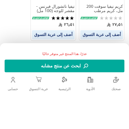
كريم نيفيا سوفت 200
نيفيا ناتشورال فيرنس -
مل، كريم مرطب
مقشر للوجه (100 مل)
Rating:
تقييم:
100%
0%
٢٦٫٥١
٢٧٫٥١
أضف إلى عربة التسوق
أضف إلى عربة التسوق
عذرًا، هذا المنتج غير متوفر حاليًا
ابحث عن منتج مشابه
صحتك
الأدوية
حسابى
الرئيسية
عربة التسوق