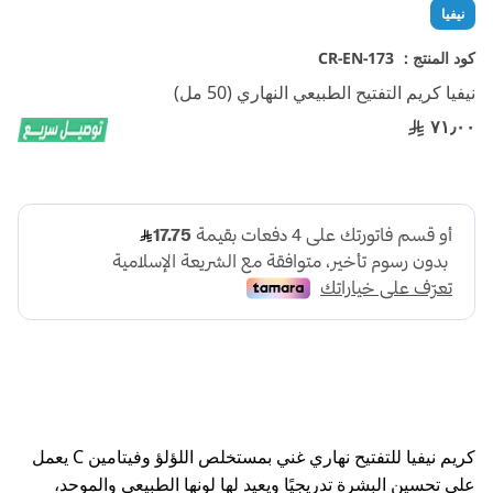
تخطي
نيفيا
إلى
بداية
كود المنتج :
CR-EN-173
معرض
نيفيا كريم التفتيح الطبيعي النهاري (50 مل)
الصور
٧١٫٠٠
كريم نيفيا للتفتيح نهاري غني بمستخلص اللؤلؤ وفيتامين C يعمل
على تحسين البشرة تدريجيًا ويعيد لها لونها الطبيعي والموحد،