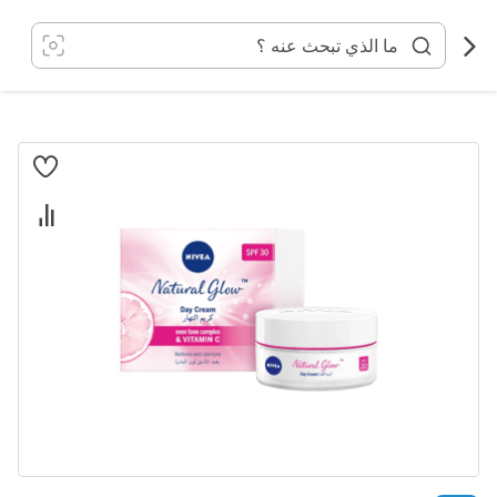
خطي
لى
لمحتوى
انتقل
إلى
النهاية
معرض
الصور