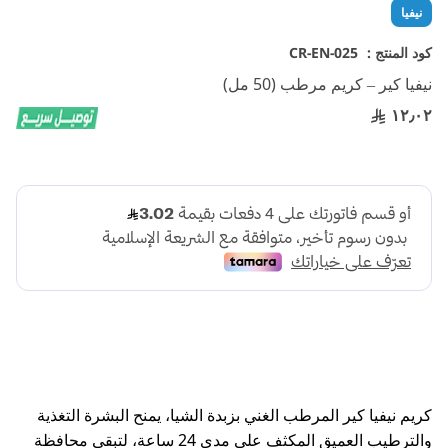
تخطي
نيفيا
إلى
بداية
كود المنتج :
CR-EN-025
معرض
نيفيا كير – كريم مرطب (50 مل)
الصور
١٢٫٠٢
كريم نيفيا كير المرطب الغني بزبدة الشيا، يمنح البشرة التغذية
والترطيب العميق المكثف على مدى 24 ساعة، لتبقى محافظة