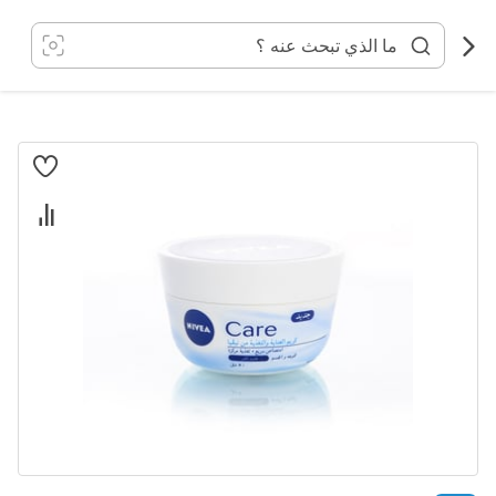
خطي
لى
لمحتوى
انتقل
إلى
النهاية
معرض
الصور