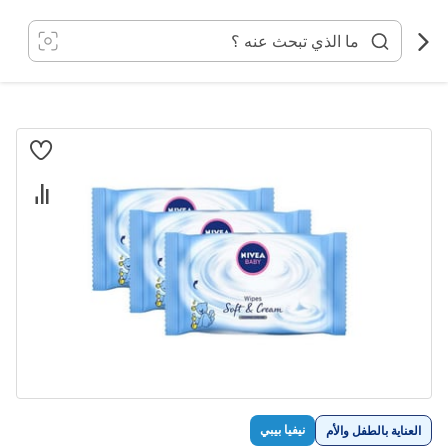
خطي
لى
لمحتوى
انتقل
إلى
النهاية
معرض
الصور
تخطي
نيفيا بيبي
العناية بالطفل والأم
إلى