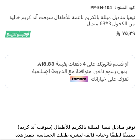
بداية
كود المنتج :
PP-EN-104
معرض
نيفيا مناديل مبللة بالكريم ناعمة للأطفال سوفت آند كريم خالية
الصور
من الكحول 3*63 منديل
٧٥٫٢٩
توفر مناديل نيفيا المبللة بالكريم للأطفال (سوفت آند كريم)
تنظيفًا لطيفًا وعناية فائقة لبشرة طفلك الحساسة. تتميز هذه