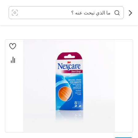
خطي
لى
لمحتوى
انتقل
إلى
النهاية
معرض
الصور