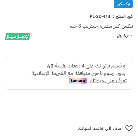
تخطي
نيكسكير
إلى
بداية
كود المنتج :
PL-SD-413
معرض
نيكس كير ستيري-ستريب 8 حبه
الصور
٨٫٠٠
اضف الي قائمة امنياتك