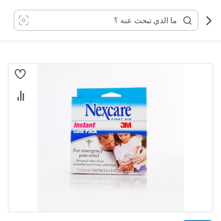
خطي
لى
لمحتوى
انتقل
إلى
النهاية
معرض
الصور