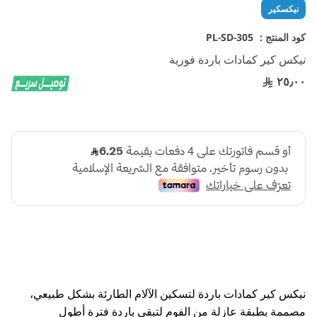
تخطي
نيكسكير
إلى
بداية
كود المنتج :
PL-SD-305
معرض
نيكس كير كمادات باردة فورية
الصور
٢٥٫٠٠
نيكس كير كمادات باردة لتسكين الآلام الطارئة بشكل طبيعي،
مصممة بطبقة عازلة من الفوم لتبقى باردة فترة أطول