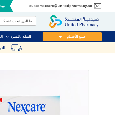
customercare@unitedpharmacy.sa
توصي
تخطي
إلى
المحتوى
جميع الأقسام
العناية بالبشرة
ال
الت
انتقل
إلى
النهاية
معرض
الصور