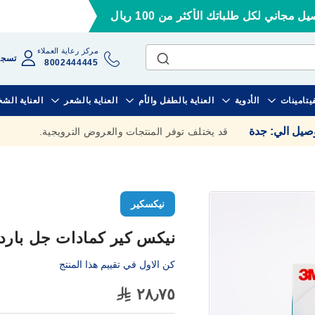
ل مجاني لكل طلباتك الأكثر من 100 ريال
مركز رعاية العملاء
تسجي
8002444445
فيتامينات
الأدوية
العناية بالطفل والأم
العناية بالشعر
العناية الش
وصيل الي
:
جدة
قد يختلف توفر المنتجات والعروض الترويجية.
نيكسكير
نيكس كير كمادات جل بارد 
كن الاول في تقييم هذا المنتج
٢٨٫٧٥