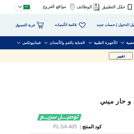
مواقع الفروع
حمّل التطبيق
الوظائف
قائمة الأمنيات
ل الدخول
حساب جديد
عربة التسوق
خصية
الأجهزة الطبية
العناية بالفم والأسنان
فيتابيوتكس
تغيير
و حار ميني
كود المنتج :
PL-SA-405