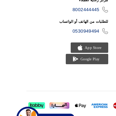
مركز رعاية العملاء
8002444445
icon-
phone
للطلبات من الهاتف أو الواتساب
0530949494
icon-
phone