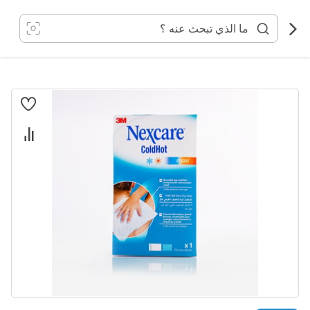
خطي
لى
لمحتوى
انتقل
إلى
النهاية
معرض
الصور