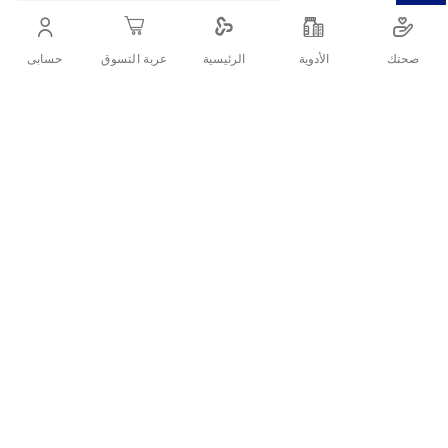
الاسترخاء والراحة
صحتك
الأدوية
حسابى
الرئيسية
عربة التسوق
أنشرها :
التفاصيل
وصف المنتج:
كمادات باردة وحارة
للاستخدام المتعدد
مريحة وخفيفة على الجسم
كمادات مرنة جدًا وطرية
سريعة المفعول