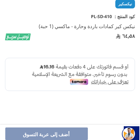
تخطي
نيكسكير
إلى
بداية
كود المنتج :
PL-SD-410
معرض
نيكس كير كمادات باردة وحارة - ماكسي (1 حبة)
الصور
٦٤٫٥٨
نيكس كير هي كمادات مرنة تستخدم باردة وحارة لتخفف من آلام
أضف إلى عربة التسوق
الظهر والعضلات وإزالة التورم والانتفاخ، وتساعدك على