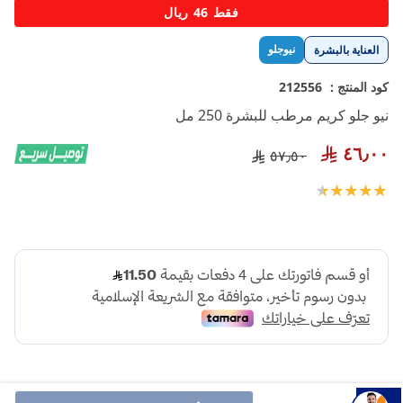
تخطي
فقط 46 ريال
إلى
بداية
نيوجلو
العناية بالبشرة
معرض
الصور
كود المنتج :
212556
نيو جلو كريم مرطب للبشرة 250 مل
٤٦٫٠٠
٥٧٫٥٠
تقييم:
100
93
% of