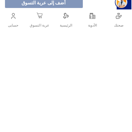
أضف إلى عربة التسوق
كريم نيوجلو لطيف تم تصميمه خصيصا للمساعدة في العناية
بالبشرة الجافة والحساسة يمنح ترطيب يستمر 24 ساعة،
صحتك
الأدوية
حسابى
الرئيسية
عربة التسوق
وفاعلية مثبتة طبيًا.
أنشرها :
التفاصيل
نيوجلو كريم مرطب هو منتج متقدم مصمم خصيصًا لتلبية احتياجات
البشرة الجافة والحساسة. بفضل تركيبته الفريدة، يوفر هذا الكريم
ترطيبًا عميقًا ويساعد في الحفاظ على توازن رطوبة البشرة، مما
يجعله خيارًا مثاليًا للاستخدام اليومي.
مواصفات نيوجلو كريم مرطب
يأتي نيوجلو كريم مرطب في عبوة سعة 250 جرام، مما يجعله
مثاليًا للاستخدام اليومي ولتلبية احتياجات البشرة لفترة طويلة.