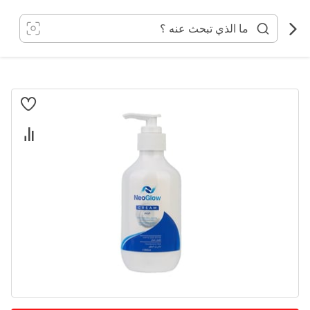
خطي
لى
لمحتوى
انتقل
إلى
النهاية
معرض
الصور