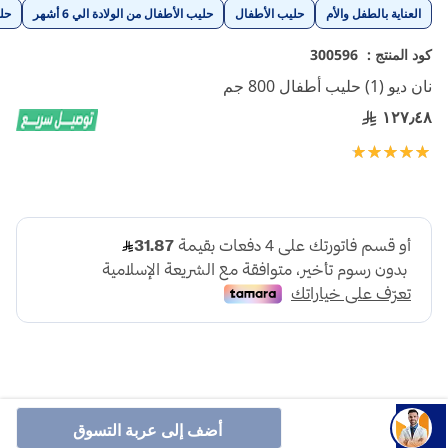
تخطي
العناية بالطفل والأم
حليب الأطفال
حليب الأطفال من الولادة الي 6 أشهر
حل
إلى
بداية
كود المنتج :
300596
معرض
نان ديو (1) حليب أطفال 800 جم
الصور
١٢٧٫٤٨
تقييم:
100
100
% of
أضف إلى عربة التسوق
تركيبة للرضع من الولادة