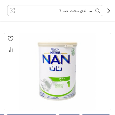
خطي
لى
لمحتوى
انتقل
إلى
النهاية
معرض
الصور