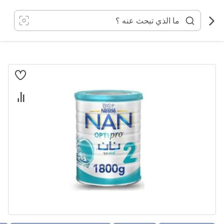
خطي
لى
لمحتوى
انتقل
إلى
النهاية
معرض
الصور