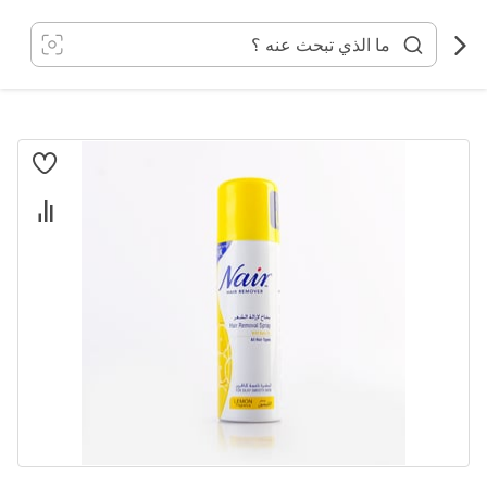
خطي
لى
لمحتوى
انتقل
إلى
النهاية
معرض
الصور