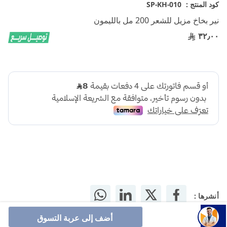
تخطي
كود المنتج :
SP-KH-010
إلى
نير بخاخ مزيل للشعر 200 مل بالليمون
بداية
معرض
٣٢٫٠٠
الصور
أنشرها :
أضف إلى عربة التسوق