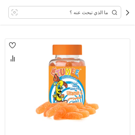
خطي
لى
لمحتوى
انتقل
إلى
النهاية
معرض
الصور