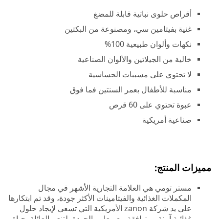
أقراص حلوى نباتية قابلة للمضغ
غنية بفيتامين سي، ومصنوعة من البكتين
نكهات وألوان طبيعية 100%
خالية من الجيلاتين والألوان الصناعية
لا تحتوي على مسببات الحساسية
مناسبة للأطفال بعمر السنتين فما فوق
عبوة تحتوي على 60 قرص
صناعية أمريكية
مميزات المنتج:
مستر تومي هي العلامة التجارية الأشهر في مجال
المكملات الغذائية والفيتامينات الأكثر جودة، وقد تم ابتكارها
على يد شركة zanon الأمريكية التي تسعى لإيجاد حلول
غذائية آمنة ومتوافقة مع معايير الجودة، لتنعم العائلة بحياة