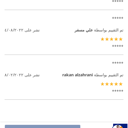
*****
*****
تم التقييم بواسطة
علي مسفر
نشر على
٤/٠٨/٢٠٢٢
100%
*****
*****
تم التقييم بواسطة
rakan alzahrani
نشر على
٨/٠٢/٢٠٢٢
100%
*****