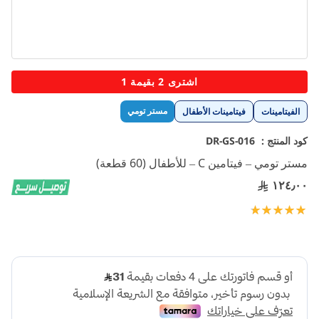
تخطي
اشترى 2 بقيمة 1
إلى
بداية
مستر تومي
الفيتامينات
فيتامينات الأطفال
معرض
الصور
كود المنتج :
DR-GS-016
مستر تومي – فيتامين C – للأطفال (60 قطعة)
١٢٤٫٠٠
تقييم:
100
100
% of