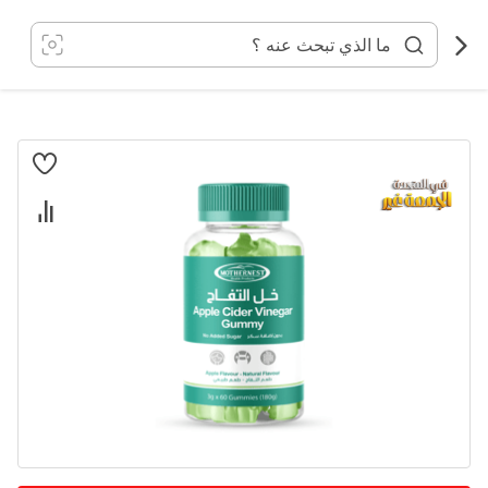
خطي
لى
لمحتوى
انتقل
إلى
النهاية
معرض
الصور