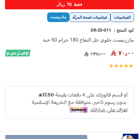
تخطي
فقط 70 ريال
إلى
بداية
ماذرنيست
الفيتامينات
فيتامينات لصحة المرأة
معرض
الصور
كود المنتج :
DR-ID-011
مازرنيست حلوي خل التفاح 180 جرام 60 حبة
٧٠٫٠٠
١٣٨٫٠٠
تقييم:
100
100
% of