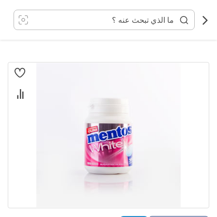
خطي
لى
لمحتوى
انتقل
إلى
النهاية
معرض
الصور