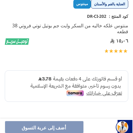
تخطي
مينتوس
العناية بالفم والأسنان
إلى
بداية
كود المنتج :
DR-CI-202
معرض
منتوس علكه خاليه من السكر وايت جم بوتيل توتي فروتي 38
الصور
قطعه
١٥٫٠٦
تقييم:
100
100
% of
أضف إلى عربة التسوق