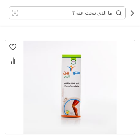
خطي
لى
لمحتوى
انتقل
إلى
النهاية
معرض
الصور