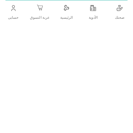
اضف الي قائمة امنياتك
صحتك
الأدوية
حسابى
الرئيسية
عربة التسوق
التفاصيل
:منتوبين كريم
يساعد في تخفيف ألم العضلات و المفاصل كما يتميز بقدرته على الوصول
للمناطق التي يصعب الوصول اليها مثل عضلات العنق و الظهر.
ما هي طريقة استخدام منتوبين كريم؟
قم بالتدليك كريم منتوبين لـ تخفيف الام العظام جيدًا عن طريق لف الكرة على
موقع الألم أو الإصابة 4 مرات يوميا
ما هي التحذيرات والاحتياطات المتعلقة بـ منتوبين كريم؟
(لا تستعمل
منتوبين كريم
استشارة الطبيب المختص)
:لا تستعمل
كريم منتوبين لـ تخفيف الام العظام في الحالات الآتية