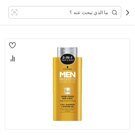
خطي
لى
لمحتوى
انتقل
إلى
النهاية
معرض
الصور