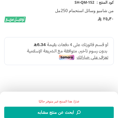
تخطي
كود المنتج :
SH-QM-152
إلى
من شامبو وسائل استحمام 250مل
بداية
معرض
٢٥٫٣٠
الصور
اضف الي قائمة امنياتك
عذرًا، هذا المنتج غير متوفر حاليًا
ابحث عن منتج مشابه
التفاصيل