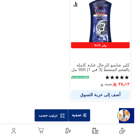
الامنيات
قارن
بين
المنتجات
وفر 15%
كلير شامبو للرجال عناية كاملة
بالفحم المنشط (3 في 1) 900 مل
تقييم:
96%
٣٨٫١٢
٤٤٫٨٥
أضف إلى عربة التسوق
تصفية
ترتيب حسب