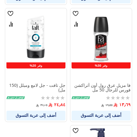
قائمة
قائمة
الامنيات
الامنيا
قارن
قارن
بين
بين
المنتجات
المنتج
وفر 30%
وفر 20%
فا مزيل عرق رول أون أتراكشن
جل تافت - جل لامع ومبلل (150
فورس للرجال 50 مل
مل)
Rating:
Rating:
0%
0%
٢٤٫٨٤
١٣٫٦٩
٣١٫٠٥
١٩٫٥٥
أضف إلى عربة التسوق
أضف إلى عربة التسوق
قائمة