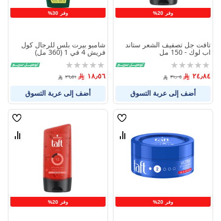
وفر 20%
وفر 30%
تافت جل تصفيف الشعر ستاند
شامبو بيرت بلس للرجال كول
اب لوك - 150 مل
فريش 4 في 1 (360 مل)
Rating:
Rating:
0%
0%
١٨٫٥٦
٢٤٫٨٤
٢٦٫٥١
٣١٫٠٥
أضف إلى عربة التسوق
أضف إلى عربة التسوق
قائمة
قائمة
الامنيات
الامنيا
قارن
قارن
بين
بين
المنتجات
المنتج
وفر 20%
وفر 20%