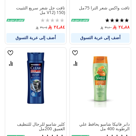
تافت واكس شعر الترا 75مل
تافت جل شعر سريع التثبيت
(V12) 150 مل
تقييم:
Rating:
0%
100%
٢٤٫٨٤
٢٤٫٨٨
٣١٫٠٥
٣١٫١٠
أضف إلى عربة التسوق
أضف إلى عربة التسوق
قائمة
قائمة
الامنيات
الامنيا
قارن
قارن
بين
بين
المنتجات
المنتج
دابر فاتيكا شامبو يحافظ علي
كلير شامبو للرجال للتنظيف
الرطوبة 400 مل
العميق 200مل
تقييم:
تقييم: