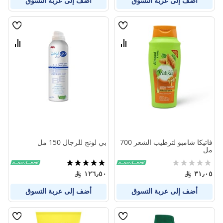
أضف إلى عربة التسوق
أضف إلى عربة التسوق
قائمة
قائمة
الامنيات
الامنيا
قارن
قارن
بين
بين
المنتجات
المنتج
فاتيكا شامبو لترطيب الشعر 700
بي لونج للرجال 150 مل
مل
Rating:
تقييم:
100%
0%
١٢٦٫٥٠
٣١٫٠٥
أضف إلى عربة التسوق
أضف إلى عربة التسوق
قائمة
قائمة