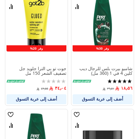
الامنيات
الامنيا
قارن
قارن
بين
بين
المنتجات
المنتج
وفر 30%
وفر 20%
شامبو بيرت بلس للرجال ديب
جوت تو بي الترا جلويد جل
كلين 4 في 1 (360 مل)
تصفيف الشعر 150 مل
تقييم:
Rating:
0%
100%
٣٤٫٠٤
١٨٫٥٦
٤٢٫٥٥
٢٦٫٥١
أضف إلى عربة التسوق
أضف إلى عربة التسوق
قائمة
قائمة
الامنيات
الامنيا
قارن
قارن
بين
بين