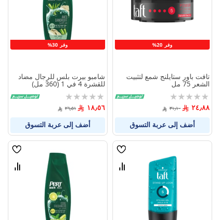
المنتجات
المنتج
وفر 20%
وفر 30%
تافت باور ستايلنج شمع لتثبيت
شامبو بيرت بلس للرجال مضاد
الشعر 75 مل
للقشرة 4 في 1 (360 مل)
Rating:
Rating:
0%
0%
١٨٫٥٦
٢٤٫٨٨
٢٦٫٥١
٣١٫١٠
أضف إلى عربة التسوق
أضف إلى عربة التسوق
قائمة
قائمة
الامنيات
الامنيا
قارن
قارن
بين
بين
المنتجات
المنتج