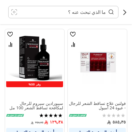
خطي
لى
لمحتوى
قائمة
قائمة
الامنيات
الامنيا
قارن
قارن
بين
بين
المنتجات
المنتج
وفر 50%
فولتين علاج تساقط الشعر للرجال
سيبورادين سيروم للرجال
- عبوة 24 أمبول
لمكافحة تساقط الشعر 100 مل
Rating:
تقييم:
100%
0%
١٢٩٫٣٨
٥٨٥٫٣٥
٢٥٨٫٧٥