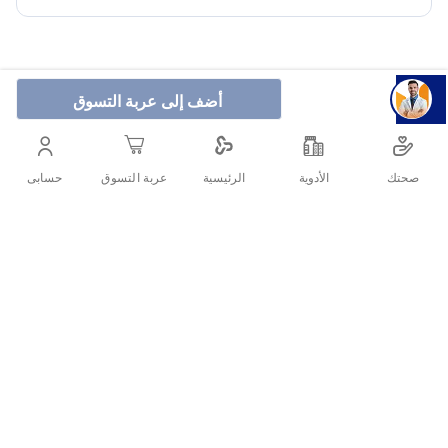
أضف إلى عربة التسوق
شراب ميجاميند هو اوميجا 3 قوي جدا للأطفال يعمل علي دعم
صحتهم واعطائهم نمو طبيعي وصحي ومثالي وذلك بفضل تركيبتة
صحتك
الأدوية
حسابى
الرئيسية
عربة التسوق
الإيطالية عالية الجودة والفعالية.
أنشرها :
التفاصيل
الأسئلة الشائعة حول المنتج
شراب ميجامايند هي منتج ممتاز وعالى الكفاءة لتعزيز صحة القلب
ميجامايند شراب من عمر كم؟
والدورة الدموية، حيث تحتوى هذا الشراب على الأحماض الدهنية
أوميجا-3 التي تلعب دورًا هامًا في دعم الصحة العامة بالإضافة إلي