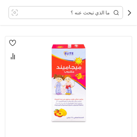
خطي
لى
لمحتوى
انتقل
إلى
النهاية
معرض
الصور