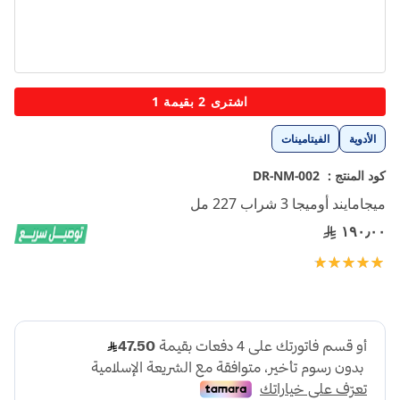
تخطي
اشترى 2 بقيمة 1
إلى
بداية
الأدوية
الفيتامينات
معرض
الصور
كود المنتج :
DR-NM-002
ميجامايند أوميجا 3 شراب 227 مل
١٩٠٫٠٠
تقييم:
100
100
% of