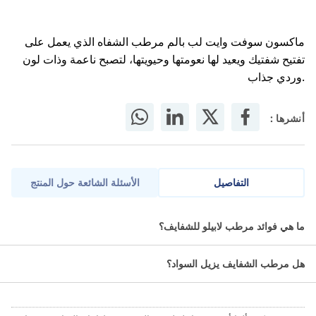
ماكسون سوفت وايت لب بالم مرطب الشفاه الذي يعمل على
تفتيح شفتيك ويعيد لها نعومتها وحيويتها، لتصبح ناعمة وذات لون
.وردي جذاب
أنشرها :
التفاصيل
الأسئلة الشائعة حول المنتج
استمتعي بشفاه رطبة ومشدودة وممتلئة مع مرطب الشفاه ماكسون.
ما هي فوائد مرطب لابيلو للشفايف؟
صُمم للحفاظ على شفتيك ناعمتين وسلسلتين ورطبتين. مثالي للاستخدام
اليومي، يحمي شفتيك من الجفاف والتشقق.
هل مرطب الشفايف يزيل السواد؟
المكونات: