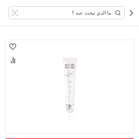
خطي
لى
لمحتوى
انتقل
إلى
النهاية
معرض
الصور