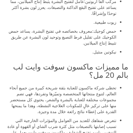
مركب ألفا أربوتين:عامل لتفتيح البشرة يثبط إنتاج الميلانين، مما
يساعد على تفتيح البقع الداكنة والتصبغات. يعزز لون بشرة أكثر
توحدًا وإشراقًا.
زيوت طبيعية.
حمض كوجيك:معروف بخصائصه في تفتيح البشرة، يساعد حمض
الكوجيك على تقليل فرط التصبغ وتوحيد لون البشرة عن طريق
تثبيط إنتاج الميلانين.
نيكوتين منثيل.
ما مميزات ماكسون سوفت وايت لب
بالم 20 مل؟
تحظى شركة ماكسون للعناية بثقة شريحة كبيرة من جميع أنحاء
العالم، لتنوع منتجاتها المتخصصة وتميّزها وتفردها، فهي تضم
مجموعات مختلفة للعناية بالبشرة والشعر، يحتوي كل مستحضر
منها على تركيز عالٍ للمكونات العلاجية النشطة، وهذا ما يمنحها
القدرة على إعطاء نتائج رائعة خلال مدة وجيزة.
تتعرض شفاهك للعديد من العوامل والمؤثرات الخارجية التي
تسبب إصابتها بالتصبغات مثل كثرة شرب الشاي أو القهوة أو عادة
التدخين، بلسم تفتيح الشفايف ماكسون سوفت وايت يعمل على