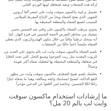
إزالة هذه التصبغات ويعيد لشفاهك لونها الوردي الفاتن.
تشتمل تركيبة ماكسون سوفت وايت على عنصر ألفا أربوتين
الشهير، الذي يفتح الشفاه ويحدّ من الإنتاج المفرط للميلانين
المسبب لتصبغ الشفاه والمنطقة المحيطة بها.
يحتوي مرطب الشفاه ماكسون على واقي ضد الشمس يحمي
شفتيك من مخاطر التعرض لأشعة الشمس في فترة النهار، كما
أنه يمنحك ترطيباً مثالياُ من خلال مكون الهيدروكربون، الذي يعطي
الشفاه ملمساً ناعماً خاليًا من التشققات.
بلسم الشفاه ماكسون سوفت وايت لب بالم يحتوي على العديد من
الزيوت المغذية مثل زيت الجوجوبا وشمع النحل، التي تجدد الخلايا
في شفاهك والمنطقة المحيطة بها لتعطيك شفاه أكثر نعومة
وجمالاً.
يخلصك بلسم تفتيح الشفايف ماكسون سوفت وايت من مظهر
البقع الداكنة، لتصبح ابتسامتك واثقة ومتألقة، وهذا ما يجعله خيارًا
رائعًا لكلا الجنسين، وخاصة لمن أقلعوا عن التدخين مؤخراً.
ما إرشادات استخدام ماكسون سوفت
وايت لب بالم 20 مل؟