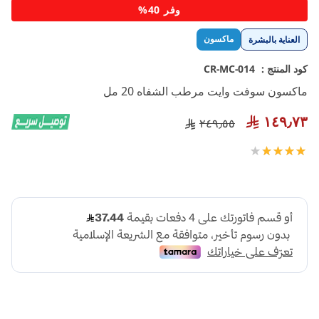
تخطي
وفر 40%
إلى
بداية
ماكسون
العناية بالبشرة
معرض
الصور
كود المنتج :
CR-MC-014
ماكسون سوفت وايت مرطب الشفاه 20 مل
١٤٩٫٧٣
٢٤٩٫٥٥
تقييم:
100
80
% of