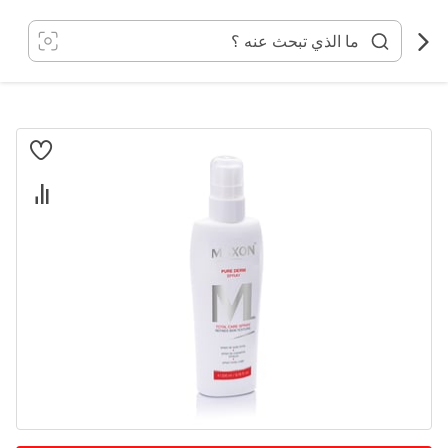
خطي
لى
لمحتوى
انتقل
إلى
النهاية
معرض
الصور