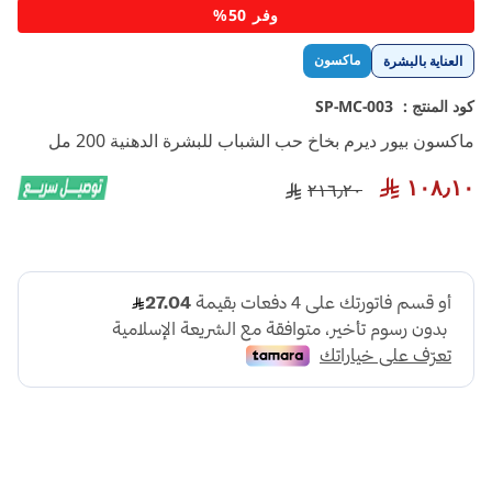
تخطي
وفر 50%
إلى
بداية
ماكسون
العناية بالبشرة
معرض
الصور
كود المنتج :
SP-MC-003
ماكسون بيور ديرم بخاخ حب الشباب للبشرة الدهنية 200 مل
١٠٨٫١٠
٢١٦٫٢٠