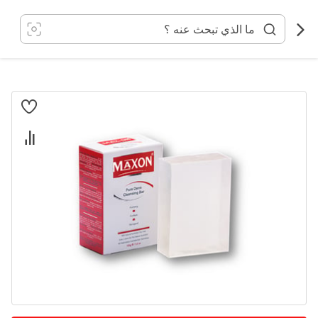
خطي
لى
لمحتوى
انتقل
إلى
النهاية
معرض
الصور