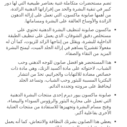
تضم مستحضرات متكاملة غنية بعناصر طبيعية التي لها دور
كبير في تنقية البشرة والحد من إفرازاتها الدهنية الزائدة،
من أهمها صابونة ماكسون، التي تعمل على إزالة الدهون
الزائدة والأوساخ العالقة على البشرة ومساماتها.
ماكسون صابونة لتنظيف البشرة الدهنية تحتوي على
مستخلص دقيق الشوفان، الذي يعمل على تنظيف الطبقة
الداخلية للبشرة، ويقلل من إنتاجها الزائد للزيوت، كما أن له
مفعولًا تقشيريًا يساهم في إزالة الجلد الميت، ليمنح البشرة
المزيد من النقاء والصفاء.
هذا المستحضر هو افضل صابون للوجه الدهني وحب
الشباب، لاحتوائه على مادة أكسيد الزنك، وهي مادة ذات
خصائص مضادة للالتهابات والجراثيم، تحدّ من انتشار
البكتريا المسببة للبثور وحب الشباب، وتساعد الجلد
ليحافظ على مرونته وتجدده الدائم.
صابونة ماكسون بيور ديرم إحدى منتجات البشرة الدهنية
التي تعمل على محاربة البثور والرؤوس السوداء والبيضاء،
وفتح مسام البشرة وتجهيزها للاستفادة من منتجات العناية
الأخرى بفاعلية أكبر.
يعطي هذا الصابون بشرتك النظافة والانتعاش، كما أنه يعمل