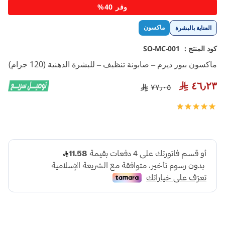
تخطي
وفر 40%
إلى
بداية
ماكسون
العناية بالبشرة
معرض
الصور
كود المنتج :
SO-MC-001
ماكسون بيور ديرم – صابونة تنظيف – للبشرة الدهنية (120 جرام)
٤٦٫٢٣
٧٧٫٠٥
تقييم:
100
100
% of