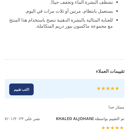
تشطف البشرة الماء وتجفف جيدًا.
يستعمل بانتظام، مرتين أو ثلاث مرات في اليوم.
للعناية المثالية بالبشرة الدهنية ننصح باستخدام هذا المنتج
مع مجموعة ماكسون بيور دريم المتكاملة.
تقييمات العملاء
تقييم:
اكتب تقييم
100
100
% of
ممتاز جدا
تم التقييم بواسطة
KHALED ALJOHANI
نشر على
٧/٠١/٢٠٢٣