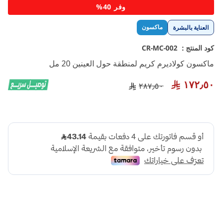
تخطي
وفر 40%
إلى
بداية
ماكسون
العناية بالبشرة
معرض
الصور
كود المنتج :
CR-MC-002
ماكسون كولاديرم كريم لمنطقة حول العينين 20 مل
١٧٢٫٥٠
٢٨٧٫٥٠