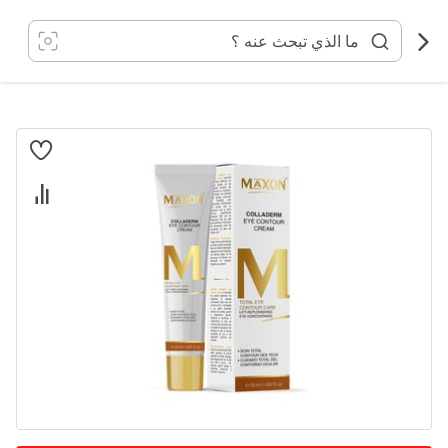
خطي
لى
لمحتوى
انتقل
إلى
النهاية
معرض
الصور