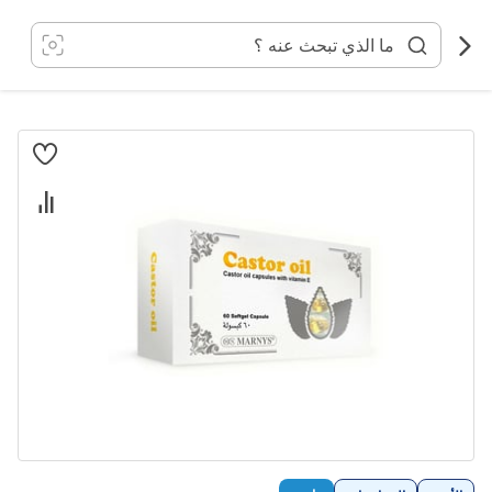
خطي
لى
لمحتوى
انتقل
إلى
النهاية
معرض
الصور
تخطي