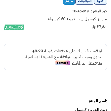
مارنيز
الأدوية
الفيتامينات
إلى
بداية
كود المنتج :
TB-AS-019
معرض
مارنيز كبسول زيت خروع 60 كبسولة
الصور
٣٦٫٨٠
:اسم المنتج
زيت الخروع كبسول