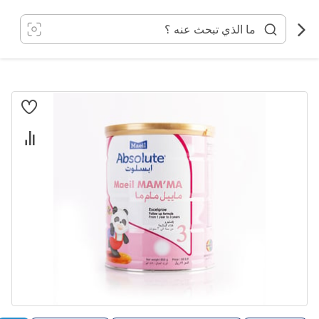
خطي
لى
لمحتوى
انتقل
إلى
النهاية
معرض
الصور