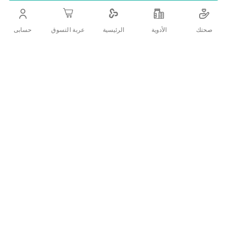
التفاصيل
صحتك
الأدوية
حسابى
الرئيسية
عربة التسوق
ماييل مام اكسيل جرو تركيبة النمو حليب مجفف للرضع مدعم بالحديد
وغنى ببكتيريا البيفيدوس النافعة ويعتبر تركيبة متوازنة تدعم النمو
الجسمى والعقلى للطفل بفضل إحتوائه على كل العناصر الغذائية
الأساسية من كربوهيدرات وبروتينات سهلة الهضم أيضا كل الفيتامينات
المعادن. يُستخدم 3 من عمر 1 إلى 3 سنوات
تقييمات العملاء
اكتب تقييم