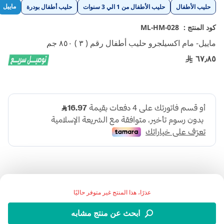
تخطي
ماييل
حليب الأطفال
حليب الأطفال من 1 الي 3 سنوات
حليب أطفال بودرة
إلى
بداية
كود المنتج :
ML-HM-028
معرض
ماييل- مام اكسيلجرو حليب أطفال رقم ( ٣ ) ٨٥٠ جم
الصور
٦٧٫٨٥
عذرًا، هذا المنتج غير متوفر حاليًا
اضف الي قائمة امنياتك
ابحث عن منتج مشابه