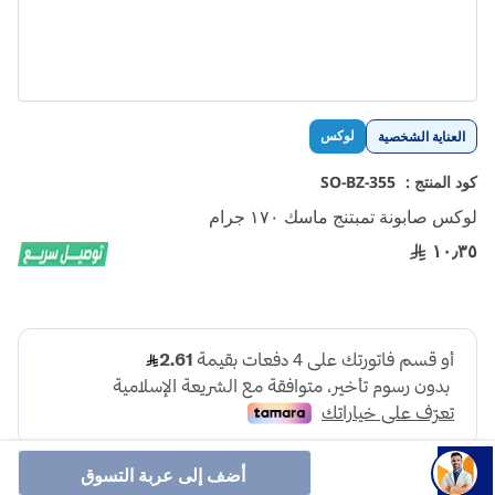
تخطي
لوكس
العناية الشخصية
إلى
بداية
كود المنتج :
SO-BZ-355
معرض
لوكس صابونة تمبتنج ماسك ١٧٠ جرام
الصور
١٠٫٣٥
أضف إلى عربة التسوق