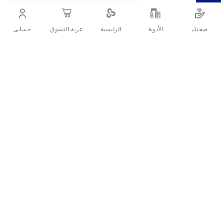
صحتك
الأدوية
حسابى
الرئيسية
عربة التسوق
أنشرها :
التفاصيل
صابون لوكس المعطر للتنظيف
تقييمات العملاء
اكتب تقييم