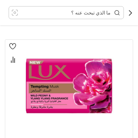
خطي
لى
لمحتوى
انتقل
إلى
النهاية
معرض
الصور