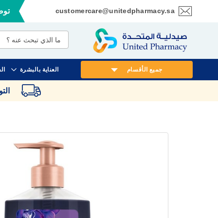
customercare@unitedpharmacy.sa
توصي
تخطي
إلى
المحتوى
جميع الأقسام
العناية بالبشرة
ال
الت
انتقل
إلى
النهاية
معرض
الصور