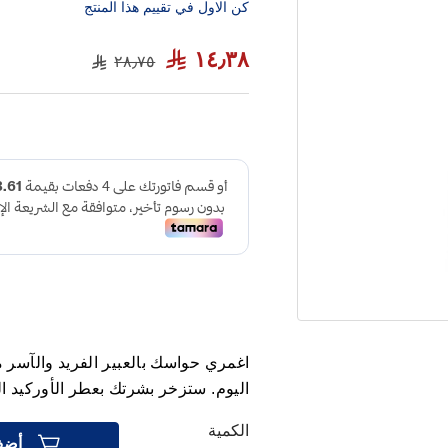
كن الاول في تقييم هذا المنتج
١٤٫٣٨
٢٨٫٧٥
اغمري حواسك بالعبير الفريد والآسر
اليوم. ستزخر بشرتك بعطر الأوركيد ال
الكمية
أضف