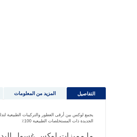
إلى
بداية
معرض
الصور
المزيد من المعلومات
التفاصيل
يجمع لوكس بين أرقى العطور والتركيبات الطبيعية ل
الجديدة ذات المستخلصات الطبيعية 100٪
ما مميزات لوكس غسول اليدين سح