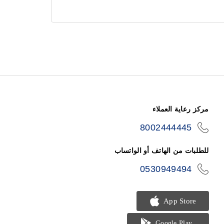
مركز رعاية العملاء
8002444445
icon-
phone
للطلبات من الهاتف أو الواتساب
0530949494
icon-
phone