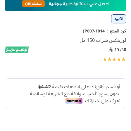
إلى
بداية
معرض
الأدوية
الصور
كود المنتج :
1014-JP007
لورينكس شراب 150 مل
١٧٫٦٥
تقييم:
100
100
% of