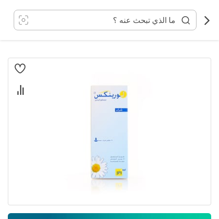
خطي
لى
لمحتوى
انتقل
إلى
النهاية
معرض
الصور
تخطي