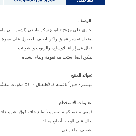
:الوصف
يحتوي على مزيج ٣ انواع سكر طبيعي (اشقر، بني وابيض) مع زيت بذور العنب ليمنحك فـوراً بـشـرة ناعمـة كـالأطـفـال.
يمنحك تقشير عميق ولكن لطيف للحصول على بشرة م
فعال في إزالة الأوساخ، والزيوت والشوائب
يمكن ايضا استخدامه نعومة ونقاء الشفاه
:فوائد المنتج
لـبـشـرة فـوراً ناعمـة كـالأطـفـال ١٠٠٪ مكونات مقشّرة طبيعية: يحتوي على 3 انواع سكر دقيقة (بني ، أشقر ، أبيض) مع بذور العنب للبشرة الباهتة و الجافة
:تعليمات الاستخدام
قومي بتنعيم كمية صغيرة بأصابع جافة فوق بشرة جافة
يدلك على الوجه بأصابع مبللة
يشطف بماء دافئ