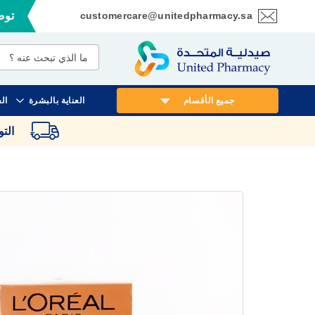
customercare@unitedpharmacy.sa
توصي
تخطي
إلى
المحتوى
جميع الأقسام
العناية بالبشرة
ال
الت
انتقل
إلى
النهاية
معرض
الصور