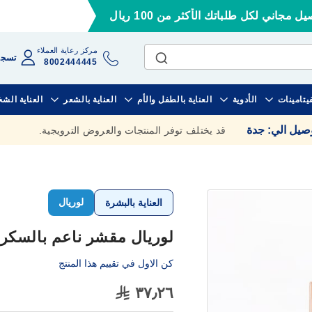
ل مجاني لكل طلباتك الأكثر من 100 ريال
مركز رعاية العملاء
تسجي
8002444445
فيتامينات
الأدوية
العناية بالطفل والأم
العناية بالشعر
العناية الش
وصيل الي
:
جدة
قد يختلف توفر المنتجات والعروض الترويجية.
لوريال
العناية بالبشرة
لوريال مقشر ناعم بالسكر (
كن الاول في تقييم هذا المنتج
٣٧٫٢٦