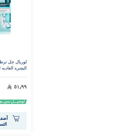
لوريال جل ترط
البشره العاديه 
الجافه )
٥١٫٩٩
أضف 
التس