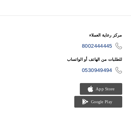
مركز رعاية العملاء
8002444445
icon-
phone
للطلبات من الهاتف أو الواتساب
0530949494
icon-
phone