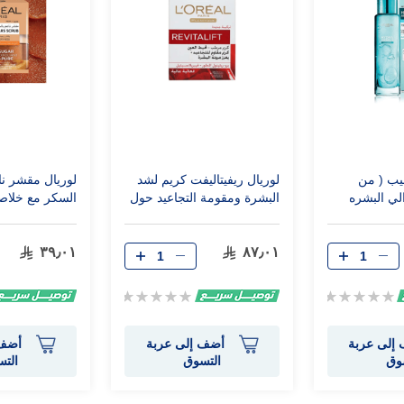
يب ( من
لوريال ريفيتاليفت كريم لشد
لوريال مقشر ن
الي البشره
البشرة ومقومة التجاعيد حول
السكر مع خلاصة
العين 15 مل
50 مل
٣٩٫٠١
٨٧٫٠١
Rating:
Rating:
0%
0%
إلى عربة
أضف إلى عربة
أضف 
وق
التسوق
الت