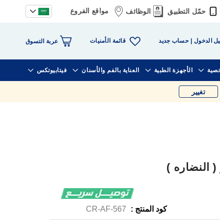
مواقع الفروع
حمّل التطبيق
الوظائف
قائمة الأمنيات
ل الدخول
حساب جديد
عربة التسوق
خصية
الأجهزة الطبية
العناية بالفم والأسنان
فيتابيوتكس
تغيير
 النضاره )
كود المنتج :
CR-AF-567