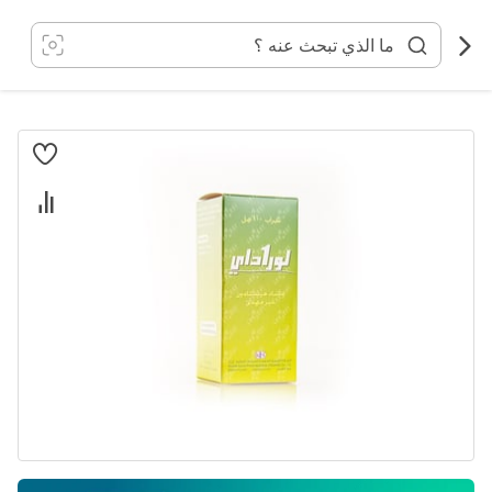
خطي
لى
لمحتوى
انتقل
إلى
النهاية
معرض
الصور
تخطي