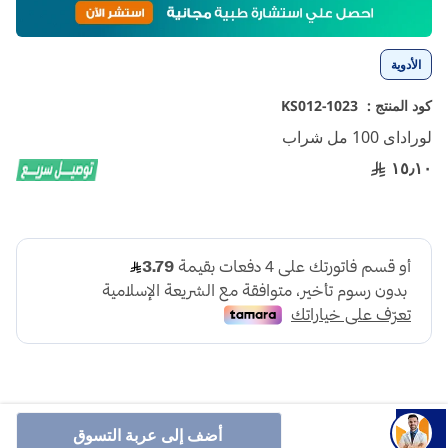
إلى
بداية
معرض
الأدوية
الصور
كود المنتج :
1023-KS012
لوراداى 100 مل شراب
١٥٫١٠
أضف إلى عربة التسوق