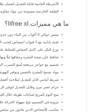
الأشرطة الجانبية قابلة للتعديل لضمان مل
الطبقة الخارجية مصنوعة من مواد مقاوم
ما هي مميزات lifree xl؟
تمتص حوالي 8 أكواب من الماء دون حدوث تسرب.
تقنية يابانية مع 3 قنوات امتصاص لتجنب التسرب، وحشوة مضغوطة لامتصاص أكبر قدر ممكن من السوائل.
توزع البلل على كامل الحفاض للحفاظ عل
تحافظ على صحة البشرة وجفافها ليلًا ونهارً
تصميم مع حواجز مرتفعة لمنع التسرب ال
مواد تسمح للبشرة بالتنفس وتوفير التهوية 
شريط أمامي قابل للتعديل لملاءمة أفضل
حزام خصر مرن وقابل للتعديل لتوفير الر
يتيح النوم المريح لساعات طويلة خلال اللي
مرونة في التصميم تتيح سهولة الحركة خلا
مناسب للأشخاص الذين يعانون من سلس الب