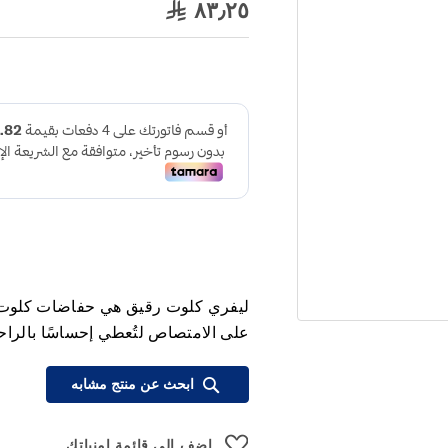
٨٣٫٢٥
ليفري كلوت رقيق هي حفاضات كلوت لكبا
على الامتصاص لتُعطي إحساسًا بالراحة 
ابحث عن منتج مشابه
اضف الي قائمة امنياتك