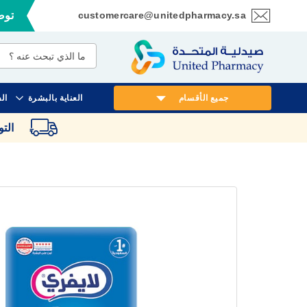
customercare@unitedpharmacy.sa
توصي
تخطي
إلى
المحتوى
جميع الأقسام
العناية بالبشرة
ال
الت
انتقل
إلى
النهاية
معرض
الصور