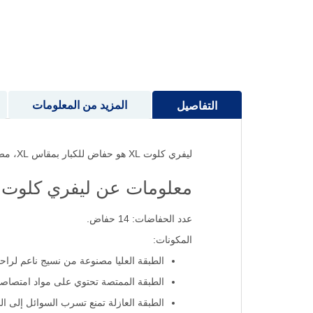
إلى
بداية
معرض
الصور
المزيد من المعلومات
التفاصيل
ليفري كلوت XL هو حفاض للكبار بمقاس XL، مصمم لتوفير حماية عالية ضد التسرب وراحة إضافية بفضل تقنية القنوات الامتصاصية المتقدمة
معلومات عن ليفري كلوت xl
عدد الحفاضات: 14 حفاض.
المكونات:
الطبقة العليا مصنوعة من نسيج ناعم لراحة
الطبقة الممتصة تحتوي على مواد امتصاصية
الطبقة العازلة تمنع تسرب السوائل إلى ال