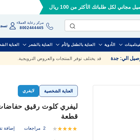
ل مجاني لكل طلباتك الأكثر من 100 ريال
مركز رعاية العملاء
تسجي
8002444445
فيتامينات
الأدوية
العناية بالطفل والأم
العناية بالشعر
العناية الش
وصيل الي
:
جدة
قد يختلف توفر المنتجات والعروض الترويجية.
لايفري
العناية الشخصية
قطعة
2
مراجعات
إضافة تق
تقييم:
100
90
% of