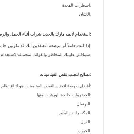
.اضطراب المعدة
.الغثيان
:استخدام لايف مارك بالحديد شراب أثناء الحمل والرض
.إذا كنت حاملاً أو مرضعة، تعتقدين أنك قد تكونين حا
.سيناقش طبيبك المخاطر والفوائد المحتملة لاستخدام هذ
:نصائح لتجنب نقص الفيتامينات
:أفضل طريقة لتجنب النقص الفيتامينات هو اتباع نظام غ
:الخضروات خاصة الورقيات منها
.البرتقال
.المكسرات والبذور
.الفول
.الحبوب