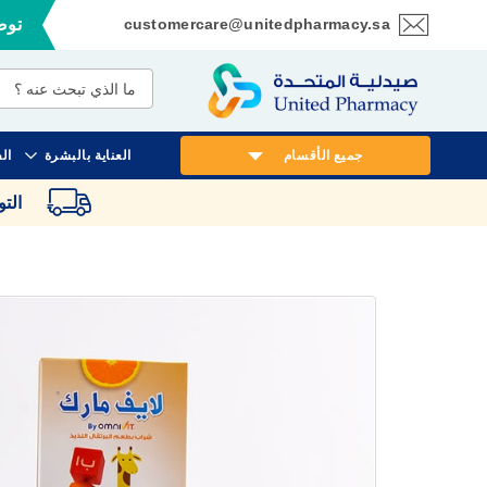
customercare@unitedpharmacy.sa
توصي
تخطي
إلى
المحتوى
جميع الأقسام
العناية بالبشرة
ال
الت
انتقل
إلى
النهاية
معرض
الصور