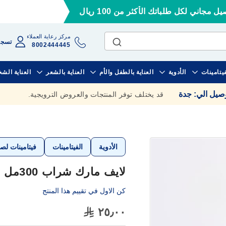
ل مجاني لكل طلباتك الأكثر من 100 ريال
مركز رعاية العملاء
تسجي
8002444445
فيتامينات
الأدوية
العناية بالطفل والأم
العناية بالشعر
العناية الش
وصيل الي
:
جدة
قد يختلف توفر المنتجات والعروض الترويجية.
الأدوية
الفيتامينات
فيتامينات لص
لايف مارك شراب 300مل
كن الاول في تقييم هذا المنتج
٢٥٫٠٠