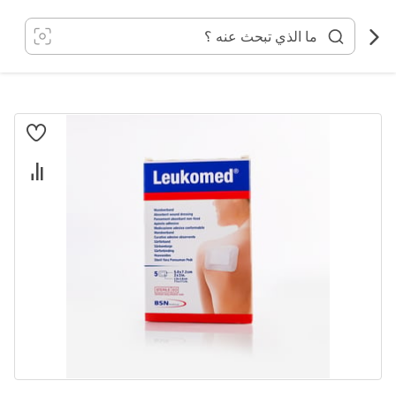
خطي
لى
لمحتوى
انتقل
إلى
النهاية
معرض
الصور