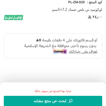
تخطي
كود المنتج :
PL-ZM-020
إلى
لوكوميد تي بلص ضماد 7.2×5سم
بداية
معرض
٢٤٫٠٠
الصور
اضف الي قائمة امنياتك
عذرًا، هذا المنتج غير متوفر حاليًا
ابحث عن منتج مشابه
التفاصيل