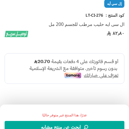
تخطي
إل سي أيه
إلى
بداية
كود المنتج :
LT-CI-276
معرض
ال سى ايه حليب مرطب للجسم 200 مل
الصور
٨٢٫٨٠
عذرًا، هذا المنتج غير متوفر حاليًا
:وصف المنتج
ابحث عن منتج مشابه