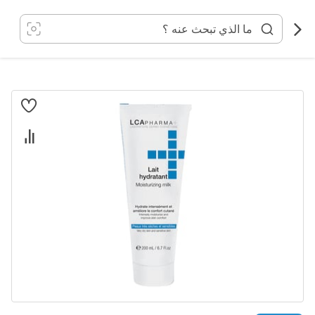
خطي
لى
لمحتوى
انتقل
إلى
النهاية
معرض
الصور