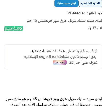
تخطي
ليدي سبيد ستيك
العناية الشخصية
إلى
بداية
كود المنتج :
PF-AM-137
معرض
ليدى سبيد ستيك مزيل عرق بيور فريشنس 45 جم
الصور
٣١٫٠٥
ليدي سبيد ستيك مزيل عرق بيور فريشنس 45 جم هو منتج مميز
مصمم خصيصًا لتوفير حماية موثوقة وطويلة الأمد ضد التعرق