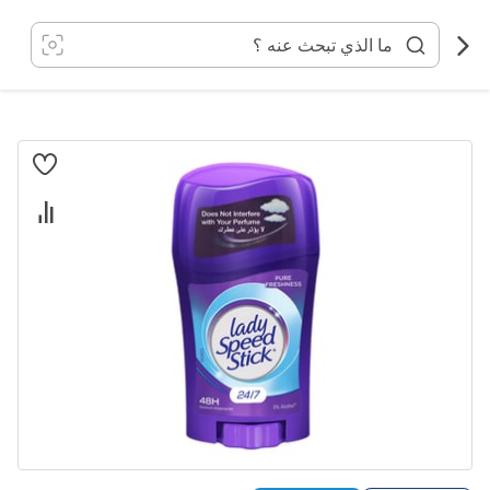
خطي
لى
لمحتوى
انتقل
إلى
النهاية
معرض
الصور