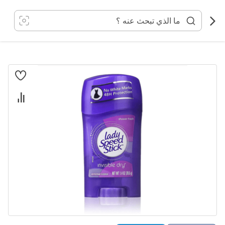
خطي
لى
لمحتوى
انتقل
إلى
النهاية
معرض
الصور