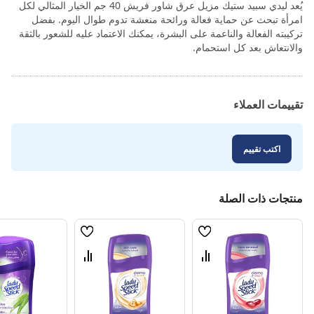
يُعد ليدي سبيد ستيك مزيل عرق شاور فريش 40 جم الخيار المثالي لكل
امرأة تبحث عن حماية فعالة ورائحة منعشة تدوم طوال اليوم. بفضل
تركيبته الفعالة والناعمة على البشرة، يمكنك الاعتماد عليه للشعور بالثقة
والانتعاش بعد كل استحمام.
تقييمات العملاء
اكتب تقييم
منتجات ذات الصلة
قائمة
قائمة
الامنيات
الامنيات
قارن
قارن
بين
بين
المنتجات
المنتجات