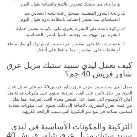
حماية فعالة تدوم 24 ساعة: يوفر حماية طويلة الأمد ضد التعرق
والرائحة، مما يجعلك تشعرين بالثقة والنظافة طوال اليوم.
رائحة الشاور المنعشة: يمنحكِ رائحة تشبه الانتعاش بعد
الاستحمام، مما يضفي إحساساً بالنظافة يدوم طوال اليوم.
تركيبة ناعمة على البشرة: يحتوي على مكونات تضمن حماية
البشرة من التهيج، مما يجعله مناسباً للبشرة الحساسة.
عدم ترك بقايا على الملابس: تم تصميمه ليمنع ترك أي بقايا بيضاء
أو علامات على الملابس، مما يحافظ على أناقتكِ.
كيف يعمل ليدي سبيد ستيك مزيل عرق
شاور فريش 40 جم؟
يعمل ليدي سبيد ستيك مزيل عرق شاور فريش 40 جم على تقليل إفراز
العرق من خلال تأثيره على الغدد العرقية. يحتوي على مكونات فعالة مثل
أملاح الألومنيوم التي تعمل على تقليص مسام الغدد العرقية، مما يقلل
من كمية العرق المفرزة. بالإضافة إلى ذلك، يحتوي على مكونات مضادة
للبكتيريا تساعد في منع نمو البكتيريا التي تسبب الرائحة الكريهة.
التركيبة والمكونات الأساسية في ليدي