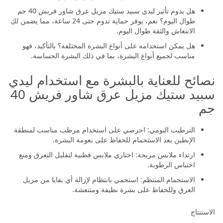
الحلاقة، حيث يساعد في تهدئة البشرة ومنع التهيج.
هل يدوم تأثير ليدي سبيد ستيك مزيل عرق شاور فريش 40 جم
طوال اليوم؟ نعم، يوفر حماية تدوم حتى 24 ساعة، مما يضمن لكِ
الانتعاش والثقة طوال اليوم.
هل يمكن استخدامه على أنواع البشرة المختلفة؟ بالتأكيد، فهو
مناسب لجميع أنواع البشرة، بما في ذلك البشرة الحساسة.
نصائح للعناية بالبشرة مع استخدام ليدي
سبيد ستيك مزيل عرق شاور فريش 40
جم
الترطيب اليومي: احرصي على استخدام مرطب مناسب لمنطقة
الإبطين بعد الاستحمام للحفاظ على نعومة البشرة.
ارتداء ملابس مريحة: اختاري ملابس قطنية لتقليل التعرق ومنع
احتباس الرطوبة.
الاستحمام المنتظم: استحمي بانتظام لإزالة أي بقايا من مزيل
العرق وللحفاظ على بشرة نظيفة ومنتعشة.
الاستنتاج