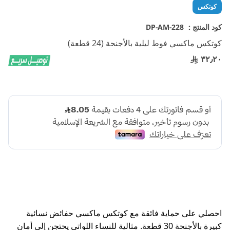
تخطي
كوتكس
إلى
بداية
كود المنتج :
DP-AM-228
معرض
كوتكس ماكسي فوط ليلية بالأجنحة (24 قطعة)
الصور
٣٢٫٢٠
احصلي على حماية فائقة مع كوتكس ماكسي حفائض نسائية
كبيرة بالأجنحة 30 قطعة. مثالية للنساء اللواتي يحتجن إلى أمان