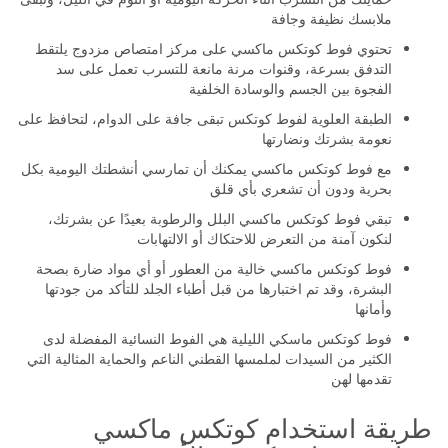
ملابسك نظيفة وجافة
تحتوي فوط كوتكس ماكسي على مركز امتصاص مزدوج يلتقط
التدفق بسرعة، وقنوات مرنة مانعة للتسرب تعمل على سد
الفجوة بين الجسم والوسادة الخلفية
الطبقة العلوية لفوط كوتكس تبقى جافة على الدوام، لتحافظ على
نعومة بشرتك ونضارتها
مع فوط كوتكس ماكسي يمكنك أن تمارسي أنشطتك اليومية بكل
بحرية ودون أن تشعري بأي قلق
تبقي فوط كوتكس ماكسي البلل والرطوبة بعيدًا عن بشرتك،
لنكون آمنة من التعرض للاحتكاك أو الالتهابات
فوط كوتكس ماكسي خالية من العطور أو أي مواد ضارة بصحة
البشرة، وقد تم اختبارها من قبل أطباء الجلد للتأكد من جودتها
وأمانها
فوط كوتكس ماسكي الليلية هي الفوط النسائية المفضلة لدى
الكثير من السيدات لملمسها القطني الناعم والحماية المثالية التي
تقدمها لهن
طريقة استخدام كوتكس ماكسي