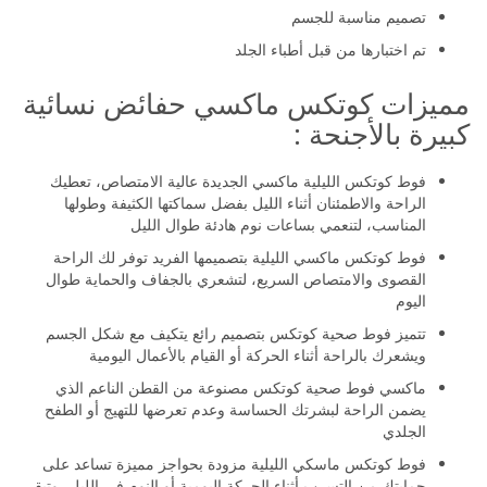
تصميم مناسبة للجسم
تم اختبارها من قبل أطباء الجلد
مميزات كوتكس ماكسي حفائض نسائية
كبيرة بالأجنحة :
فوط كوتكس الليلية ماكسي الجديدة عالية الامتصاص، تعطيك
الراحة والاطمئنان أثناء الليل بفضل سماكتها الكثيفة وطولها
المناسب، لتنعمي بساعات نوم هادئة طوال الليل
فوط كوتكس ماكسي الليلية بتصميمها الفريد توفر لك الراحة
القصوى والامتصاص السريع، لتشعري بالجفاف والحماية طوال
اليوم
تتميز فوط صحية كوتكس بتصميم رائع يتكيف مع شكل الجسم
ويشعرك بالراحة أثناء الحركة أو القيام بالأعمال اليومية
ماكسي فوط صحية كوتكس مصنوعة من القطن الناعم الذي
يضمن الراحة لبشرتك الحساسة وعدم تعرضها للتهيج أو الطفح
الجلدي
فوط كوتكس ماسكي الليلية مزودة بحواجز مميزة تساعد على
حمايتك من التسرب أثناء الحركة اليومية أو النوم في الليل، وتبقى