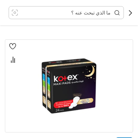
خطي
لى
لمحتوى
انتقل
إلى
النهاية
معرض
الصور