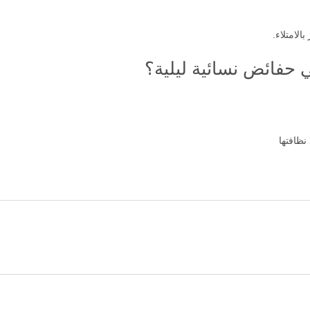
فائض نسائية ليلية؟
نظافتها