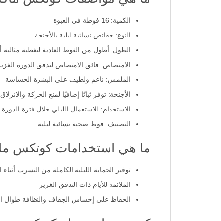
الكمية: 16 فوطة في العبوة
النوع: حفائض نسائية ليلية بالأجنحة
الطول: أطول من الفوط العادية لتغطية مثالية أثن
الامتصاص: فائق الامتصاص لتدفق الدورة الغزير
الملمس: ناعم ولطيف على البشرة الحساسة
الأجنحة: توفر ثباتًا إضافيًا لمنع الحركة والانزلاق
الاستخدام: للاستعمال الليلي خلال فترة الدورة 
التصنيف: فوط صحية نسائية ليلية
ما هي استخدامات كوتكس ماك
توفير الحماية الليلية الكاملة من التسرب أثناء ا
الملائمة للأيام ذات التدفق الغزير
الحفاظ على إحساس الجفاف والنظافة طوال ال