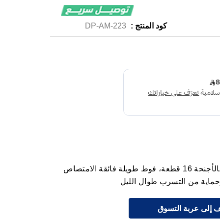
كود المنتج :
DP-AM-223
كوتكس ماكسي حفائض نسائية ليلية بالأجنحة 16 قطعة، فوط طويلة فائقة الامتصاص
وحماية من التسرب طوال الليل
 إلى عربة التسوق