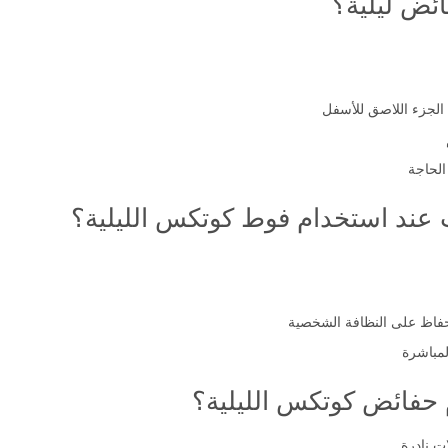
ئض ليلية؟
 الجزء اللاصق للأسفل
ت عند استخدام فوط كوتكس الليلية؟
مباشرة
م حفائض كوتكس الليلية؟
ت نادرة