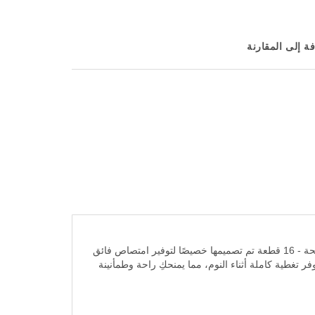
ة إلى المقارنة
خلال ليالي الدورة الشهرية، تحتاجين إلى فوط صحية تمنحكِ الحماية الكاملة والراحة التامة.كوتكس ماكسي حفائض نسائية ليلية بالأجنحة - 16 قطعة تم تصميمها خصيصًا لتوفير امتصاص فائق
ر تغطية كاملة أثناء النوم، مما يمنحكِ راحة وطمأنينة