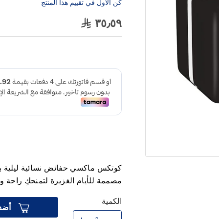
كن الاول في تقييم هذا المنتج
٣٥٫٥٩
مصممة للأيام الغزيرة لتمنحكِ راحة 
الكمية
أضف