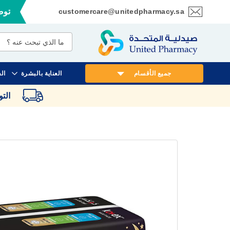
customercare@unitedpharmacy.sa
توصي
تخطي
إلى
المحتوى
جميع الأقسام
العناية بالبشرة
ال
الت
انتقل
إلى
النهاية
معرض
الصور