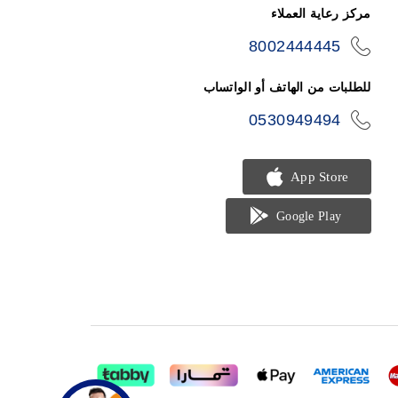
مركز رعاية العملاء
8002444445
icon-
phone
للطلبات من الهاتف أو الواتساب
0530949494
icon-
phone