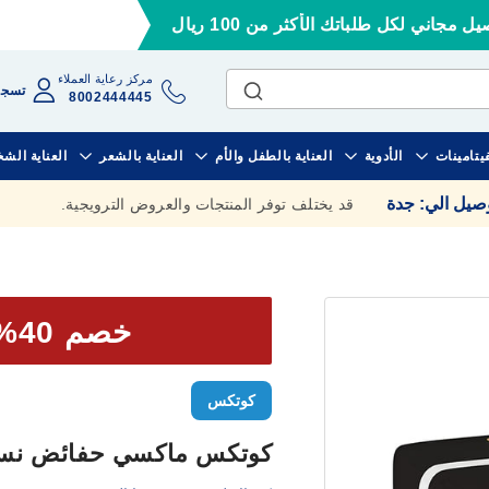
ل مجاني لكل طلباتك الأكثر من 100 ريال
مركز رعاية العملاء
تسجي
8002444445
فيتامينات
الأدوية
العناية بالطفل والأم
العناية بالشعر
العناية الش
وصيل الي
:
جدة
قد يختلف توفر المنتجات والعروض الترويجية.
خصم 40% علي الحبة الثانية
كوتكس
كوتكس ماكسي حفائض نسائية ليل