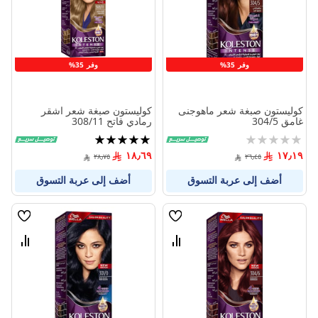
المنتجات
المنتج
وفر 35%
وفر 35%
كوليستون صبغة شعر ماهوجنى
كوليستون صبغة شعر اشقر
غامق 304/5
رمادي فاتح 308/11
Rating:
تقييم:
100%
0%
١٨٫٦٩
١٧٫١٩
٢٨٫٧٥
٢٦٫٤٥
أضف إلى عربة التسوق
أضف إلى عربة التسوق
قائمة
قائمة
الامنيات
الامنيا
قارن
قارن
بين
بين
المنتجات
المنتج