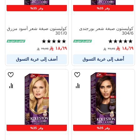
وفر 35%
وفر 35%
كوليستون صبغة شعر بورجندى
كوليستون صبغة شعر أسود مزرق
301/0
304/6
تقييم:
تقييم:
100%
100%
١٨٫٦٩
١٨٫٦٩
٢٨٫٧٥
٢٨٫٧٥
أضف إلى عربة التسوق
أضف إلى عربة التسوق
قائمة
قائمة
الامنيات
الامنيا
قارن
قارن
بين
بين
المنتجات
المنتج
وفر 35%
وفر 35%