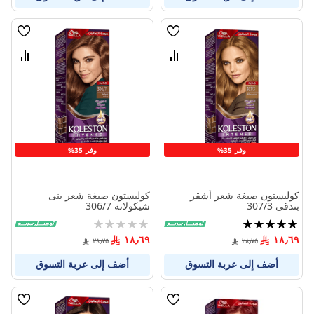
قائمة
قائمة
الامنيات
الامنيا
قارن
قارن
بين
بين
المنتجات
المنتج
وفر 35%
وفر 35%
كوليستون صبغة شعر أشقر
كوليستون صبغة شعر بنى
بندقى 307/3
شيكولاتة 306/7
تقييم:
Rating:
0%
100%
١٨٫٦٩
١٨٫٦٩
٢٨٫٧٥
٢٨٫٧٥
أضف إلى عربة التسوق
أضف إلى عربة التسوق
قائمة
قائمة