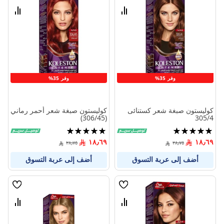
الامنيات
الامنيا
قارن
قارن
بين
بين
المنتجات
المنتج
وفر 35%
وفر 35%
كوليستون صبغة شعر كستنائى
كوليستون صبغة شعر أحمر رماني
(306/45)
305/4
تقييم:
تقييم:
98%
100%
١٨٫٦٩
١٨٫٦٩
٢٨٫٧٥
٢٨٫٧٥
أضف إلى عربة التسوق
أضف إلى عربة التسوق
قائمة
قائمة
الامنيات
الامنيا
قارن
قارن
بين
بين