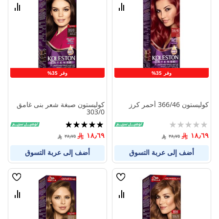
الامنيات
الامنيا
قارن
قارن
بين
بين
المنتجات
المنتج
وفر 35%
وفر 35%
كوليستون 366/46 أحمر كرز
كوليستون صبغة شعر بنى غامق
303/0
Rating:
تقييم:
96%
0%
١٨٫٦٩
١٨٫٦٩
٢٨٫٧٥
٢٨٫٧٥
أضف إلى عربة التسوق
أضف إلى عربة التسوق
قائمة
قائمة
الامنيات
الامنيا
قارن
قارن
بين
بين
المنتجات
المنتج