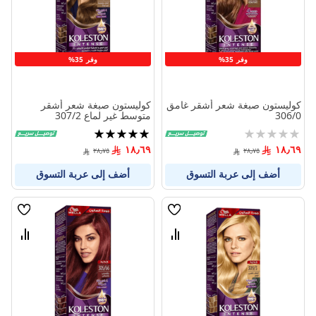
وفر 35%
وفر 35%
كوليستون صبغة شعر أشقر غامق
كوليستون صبغة شعر أشقر
306/0
متوسط غير لماع 307/2
Rating:
تقييم:
100%
0%
١٨٫٦٩
١٨٫٦٩
٢٨٫٧٥
٢٨٫٧٥
أضف إلى عربة التسوق
أضف إلى عربة التسوق
قائمة
قائمة
الامنيات
الامنيا
قارن
قارن
بين
بين
المنتجات
المنتج