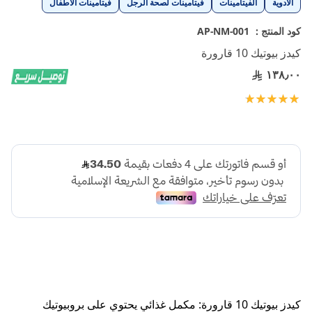
الأدوية
الفيتامينات
فيتامينات لصحة الرجل
فيتامينات الأطفال
إلى
بداية
كود المنتج :
AP-NM-001
معرض
كيدز بيوتيك 10 قارورة
الصور
١٣٨٫٠٠
تقييم:
100
100
% of
كيدز بيوتيك 10 قارورة: مكمل غذائي يحتوي على بروبيوتيك