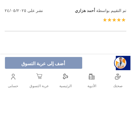
تم التقييم بواسطة
أحمد هزازي
نشر على
٢٤/٠٥/٢٠٢٥
100%
أضف إلى عربة التسوق
صحتك
الأدوية
حسابى
الرئيسية
عربة التسوق