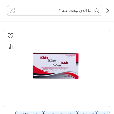
خطي
لى
لمحتوى
انتقل
إلى
النهاية
معرض
الصور
تخطي