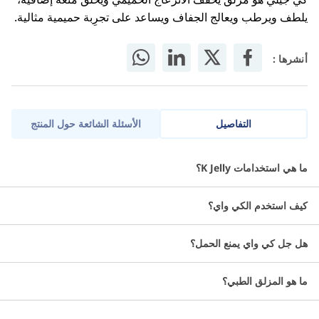
يلطف ويرطب ويعالج الجفاف ويساعد على تجرِبة حميمية مثالية.
أنشرها :
التفاصيل
الأسئلة الشائعة حول المنتج
ما هي استخدامات K Jelly؟
معلومات عن مزلق ky gel:
كيف استخدم الكي واي؟
جل مزلق حميمي رائع آمن 100٪.
يتميز بالنعومة وبنكهة حلوة مع الفواكه اللذيذة.
هل جل كي واي يمنع الحمل؟
يخفف الانزعاج الحميمي بينما يخلق تجرِبة مدهشة وجريئة
للطرفين.
ما هو المزلق الطبي؟
سهل الاستعمال.
لا يعتبر من موانع الحمل.