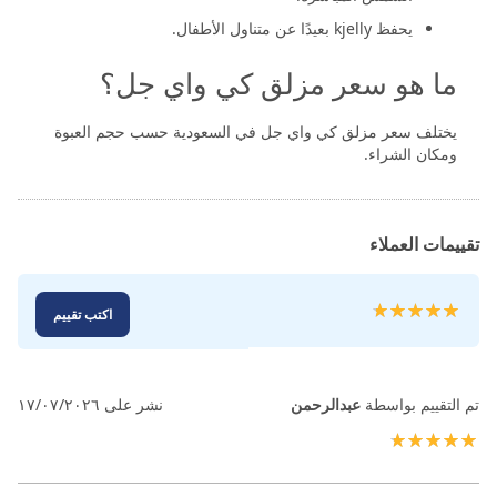
يحفظ kjelly بعيدًا عن متناول الأطفال.
ما هو سعر مزلق كي واي جل؟
يختلف سعر مزلق كي واي جل في السعودية حسب حجم العبوة
ومكان الشراء.
تقييمات العملاء
تقييم:
اكتب تقييم
100
100
% of
تم التقييم بواسطة
عبدالرحمن
نشر على
١٧/٠٧/٢٠٢٦
100%