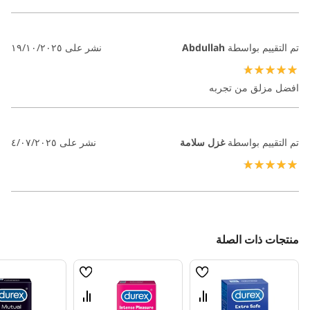
تم التقييم بواسطة
Abdullah
نشر على
١٩/١٠/٢٠٢٥
100%
افضل مزلق من تجربه
تم التقييم بواسطة
غزل سلامة
نشر على
٤/٠٧/٢٠٢٥
100%
منتجات ذات الصلة
قائمة
قائمة
الامنيات
الامنيات
قارن
قارن