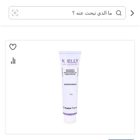
خطي
لى
لمحتوى
انتقل
إلى
النهاية
معرض
الصور