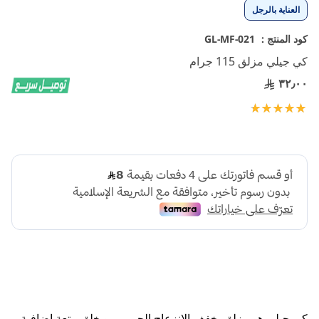
تخطي
العناية بالرجل
إلى
بداية
كود المنتج :
GL-MF-021
معرض
كي جيلي مزلق 115 جرام
الصور
٣٢٫٠٠
تقييم:
100
100
% of
كي جيلي هو مزلق يخفف الانزعاج الحميمي ويخلق متعة إضافية،